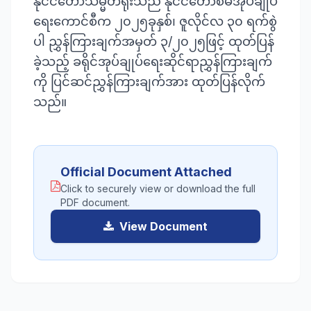
နိုင်ငံတော်သမ္မတရုံးသည် နိုင်ငံတော်စီမံအုပ်ချုပ်
ရေးကောင်စီက ၂၀၂၅ခုနှစ်၊ ဇူလိုင်လ ၃၀ ရက်စွဲ
ပါ ညွှန်ကြားချက်အမှတ် ၃/၂၀၂၅ဖြင့် ထုတ်ပြန်
ခဲ့သည့် ခရိုင်အုပ်ချုပ်ရေးဆိုင်ရာညွှန်ကြားချက်
ကို ပြင်ဆင်ညွှန်ကြားချက်အား ထုတ်ပြန်လိုက်
Official Document Attached
Click to securely view or download the full
PDF document.
View Document