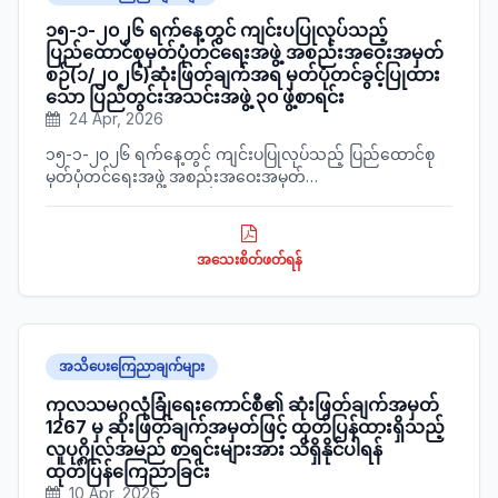
၁၅-၁-၂၀၂၆ ရက်နေ့တွင် ကျင်းပပြုလုပ်သည့်
ပြည်ထောင်စုမှတ်ပုံတင်ရေးအဖွဲ့ အစည်းအဝေးအမှတ်
စဉ်(၁/၂၀၂၆)ဆုံးဖြတ်ချက်အရ မှတ်ပုံတင်ခွင့်ပြုထား
သော ပြည်တွင်းအသင်းအဖွဲ့ ၃၀ ဖွဲ့စာရင်း
24 Apr, 2026
၁၅-၁-၂၀၂၆ ရက်နေ့တွင် ကျင်းပပြုလုပ်သည့် ပြည်ထောင်စု
မှတ်ပုံတင်ရေးအဖွဲ့ အစည်းအဝေးအမှတ်
စဉ်(၁/၂၀၂၆)ဆုံးဖြတ်ချက်အရ မှတ်ပုံတင်ခွင့်ပြုထားသော
ပြည်တွင်းအသင်းအဖွဲ့ ၃၀ ဖွဲ့စာရင်းအား ဖော်ပြအပ်ပါသည်။
အသေးစိတ်ဖတ်ရန်
အသိပေးကြေညာချက်များ
ကုလသမဂ္ဂလုံခြုံရေးကောင်စီ၏ ဆုံးဖြတ်ချက်အမှတ်
1267 မှ ဆုံးဖြတ်ချက်အမှတ်ဖြင့် ထုတ်ပြန်ထားရှိသည့်
လူပုဂ္ဂိုလ်အမည် စာရင်းများအား သိရှိနိုင်ပါရန်
ထုတ်ပြန်ကြေညာခြင်း
10 Apr, 2026