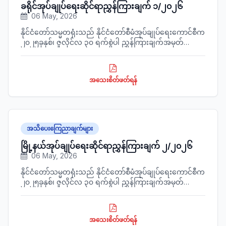
ခရိုင်အုပ်ချုပ်ရေးဆိုင်ရာညွှန်ကြားချက် ၁/၂၀၂၆
06 May, 2026
နိုင်ငံတော်သမ္မတရုံးသည် နိုင်ငံတော်စီမံအုပ်ချုပ်ရေးကောင်စီက
၂၀၂၅ခုနှစ်၊ ဇူလိုင်လ ၃၀ ရက်စွဲပါ ညွှန်ကြားချက်အမှတ်
၃/၂၀၂၅ဖြင့် ထုတ်ပြန်ခဲ့သည့် ခရိုင်အုပ်ချုပ်ရေးဆိုင်ရာ
ညွှန်ကြားချက်ကို ပြင်ဆင်ညွှန်ကြားချက်အား ထုတ်ပြန်လိုက်
သည်။
အသေးစိတ်ဖတ်ရန်
အသိပေးကြေညာချက်များ
မြို့နယ်အုပ်ချုပ်ရေးဆိုင်ရာညွှန်ကြားချက် ၂/၂၀၂၆
06 May, 2026
နိုင်ငံတော်သမ္မတရုံးသည် နိုင်ငံတော်စီမံအုပ်ချုပ်ရေးကောင်စီက
၂၀၂၅ခုနှစ်၊ ဇူလိုင်လ ၃၀ ရက်စွဲပါ ညွှန်ကြားချက်အမှတ်
၄/၂၀၂၅ ဖြင့် ထုတ်ပြန်ခဲ့သည့် မြို့နယ်အုပ်ချုပ်ရေးဆိုင်ရာ
ညွှန်ကြားချက်ကို ပြင်ဆင်ညွှန်ကြားချက်အား ထုတ်ပြန်လိုက်
သည်။
အသေးစိတ်ဖတ်ရန်