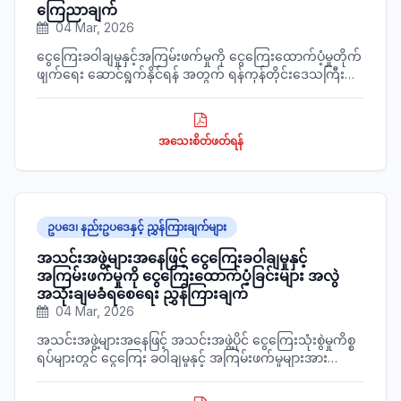
ကြေညာချက်
04 Mar, 2026
ငွေကြေးခဝါချမှုနှင့်အကြမ်းဖက်မှုကို ငွေကြေးထောက်ပံ့မှုတိုက်
ဖျက်ရေး ဆောင်ရွက်နိုင်ရန် အတွက် ရန်ကုန်တိုင်းဒေသကြီး
အတွင်းရှိ အိမ်ခြံမြေအကျိုးဆောင်လုပ်ငန်း(၁)ခုနှင့် အဖိုးတန်
သတ္တု (ရွှေ) ရောင်းဝယ်ရေးလုပ်ငန်း(၂)ခုတို့သည် ကွင်းဆင်း
စစ်ဆေးတွေ့ရှိချက်အပေါ် ပြန်လည်ပြင်ဆင် ရမည့်အချက်များ
အသေးစိတ်ဖတ်ရန်
အကြောင်းကြားခဲ့သော်လည်း နေ့စဉ်ရောင်းချမှုစာရင်းကို တိကျ
ပြည့်စုံစွာ ပြုစု မှတ်တမ်းတင်ရန်ပျက်ကွက်ခြင်း၊ သံသယဖြစ်
ဖွယ် ပုံမှန်မဟုတ်သောငွေကြေးလွှဲပြောင်းမှု (Suspicious
Transaction Report- STR) နှင့် သတင်းပို့ရန် သတ်မှတ်ငွေ
ပမာဏထက် ကျော်လွန်သောဆောင်ရွက်မှု (Threshold
ဥပဒေ၊ နည်းဥပဒေနှင့် ညွှန်ကြားချက်များ
Transaction Report- TTR) များကို ငွေကြေးဆိုင်ရာ စုံစမ်း
ထောက်လှမ်းရေးအဖွဲ့ (Financial Intelligence Unit-FIU)သို့
အသင်းအဖွဲ့များအနေဖြင့် ငွေကြေးခဝါချမှုနှင့်
သတင်းပေးပို့ရန်ပျက်ကွက်ခြင်းတို့ကြောင့် ငွေကြေးခဝါချမှု
အကြမ်းဖက်မှုကို ငွေကြေးထောက်ပံ့ခြင်းများ အလွဲ
တိုက်ဖျက်ရေး ဥပဒေပုဒ်မ ၃၇၊ ပုဒ်မခွဲ(ဃ)အရ အသိအမှတ်ပြု
အသုံးချမခံရစေရေး ညွှန်ကြားချက်
မှတ်ပုံတင် လက်မှတ်ထုတ်ပေးခြင်းကို (၃)လဆိုင်းငံ့သည့်
04 Mar, 2026
ကြီးကြပ်အရေးယူမှုကို ဆောင်ရွက်ထားကြောင်း ကြေညာအပ်
အသင်းအဖွဲ့များအနေဖြင့် အသင်းအဖွဲ့ပိုင် ငွေကြေးသုံးစွဲမှုကိစ္စ
ပါသည်။
ရပ်များတွင် ငွေကြေး ခဝါချမှုနှင့် အကြမ်းဖက်မှုများအား
ငွေကြေးထောက်ပံ့ခြင်းများကို တိုက်ရိုက်ဖြစ်စေ၊
သွယ်ဝိုက်၍ဖြစ်စေ ပါဝင်ပတ်သက်ဆောင်ရွက်ခြင်းမပြုလုပ်ရန်