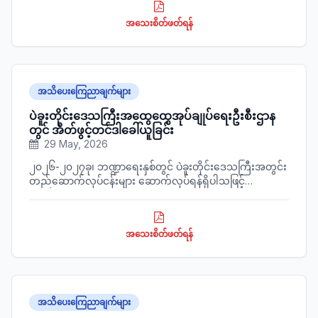
အသေးစိတ်ဖတ်ရန်
အသိပေးကြေညာချက်များ
ပဲခူးတိုင်းဒေသကြီးအထွေထွေအုပ်ချုပ်ရေးဦးစီးဌာန
တွင် အိတ်ဖွင့်တင်ဒါခေါ်ယူခြင်း
29 May, 2026
၂၀၂၆-၂၀၂၇ခု၊ ဘဏ္ဍာရေးနှစ်တွင် ပဲခူးတိုင်းဒေသကြီးအတွင်း
တည်ဆောက်လုပ်ငန်းများ ဆောက်လုပ်ရန်ရှိပါသဖြင့်
မြန်မာနိုင်ငံသား လုပ်ငန်းရှင်များ ထံမှ အိတ်ဖွင့်တင်ဒါတင်သွင်း
ရန် ဖိတ်ခေါ်အပ်ပါသည်။
အသေးစိတ်ဖတ်ရန်
အသိပေးကြေညာချက်များ