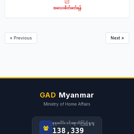
နှင့် ပြုလုပ်ကြောင်းတစ်စုံတစ်ရာ စစ်ဆေးတွေ့ရှိပါက တည်ဆဲ
အသေးစိတ်ဖတ်ရန်
ဥပဒေအရ အရေးယူခြင်းခံရနိုင်သည်ကို သိရှိသတိပြုနိုင်ပါရန်
အသိပေးအကြောင်းကြားခြင်း
« Previous
Next »
GAD
Myanmar
Ministry of Home Affairs
စုစုပေါင်း ဝင်ရောက်ကြည့်ရှုသူ
138,339