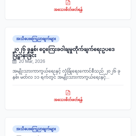
အသေးစိတ်ဖတ်ရန်
အသိပေးကြေညာချက်များ
၂၀၂၆ ခုနှစ်၊ ငွေကြေးခဝါချမှုတိုက်ဖျက်ရေးဥပဒေ
ပြဋ္ဌာန်းခြင်း
20 Mar, 2026
အမျိုးသားကာကွယ်ရေးနှင့် လုံခြုံရေးကောင်စီသည် ၂၀၂၆ ခု
နှစ်၊ မတ်လ ၁၁ ရက်တွင် အမျိုးသားကာကွယ်ရေးနှင့်
လုံခြုံရေးကောင်စီ ဥပဒေအမှတ် ၁၆/၂၀၂၆ ဖြင့် ၂၀၂၆ ခုနှစ်၊
ငွေကြေးခဝါချမှုတိုက်ဖျက်ရေးဥပဒေကို ပြဋ္ဌာန်းခဲ့ပြီးဖြစ်၍ အိမ်
ခြံမြေအကျိုးဆောင်များနှင့် အဖိုးတန်သတ္တု(ရွှေ)ရောင်းဝယ်
အသေးစိတ်ဖတ်ရန်
သူများ သိရှိလိုက်နာဆောင်ရွက်နိုင်ပါရန် ဖော်ပြအပ်ပါသည်။
အသိပေးကြေညာချက်များ