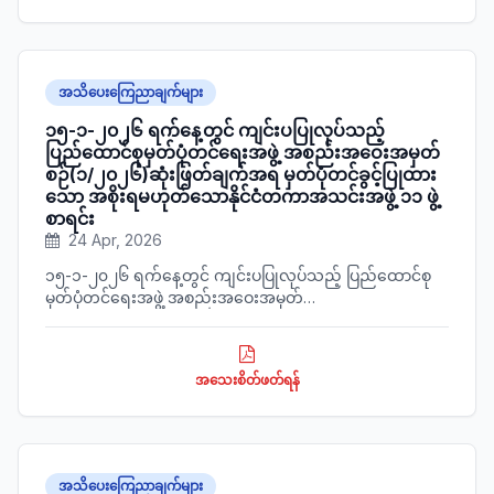
အသိပေးကြေညာချက်များ
၁၅-၁-၂၀၂၆ ရက်နေ့တွင် ကျင်းပပြုလုပ်သည့်
ပြည်ထောင်စုမှတ်ပုံတင်ရေးအဖွဲ့ အစည်းအဝေးအမှတ်
စဉ်(၁/၂၀၂၆)ဆုံးဖြတ်ချက်အရ မှတ်ပုံတင်ခွင့်ပြုထား
သော အစိုးရမဟုတ်သောနိုင်ငံတကာအသင်းအဖွဲ့ ၁၁ ဖွဲ့
စာရင်း
24 Apr, 2026
၁၅-၁-၂၀၂၆ ရက်နေ့တွင် ကျင်းပပြုလုပ်သည့် ပြည်ထောင်စု
မှတ်ပုံတင်ရေးအဖွဲ့ အစည်းအဝေးအမှတ်
စဉ်(၁/၂၀၂၆)ဆုံးဖြတ်ချက်အရ မှတ်ပုံတင်ခွင့်ပြုထားသော
အစိုးရမဟုတ်သောနိုင်ငံတကာအသင်းအဖွဲ့ ၁၁ ဖွဲ့စာရင်းအား
ဖော်ပြအပ်ပါသည်။
အသေးစိတ်ဖတ်ရန်
အသိပေးကြေညာချက်များ