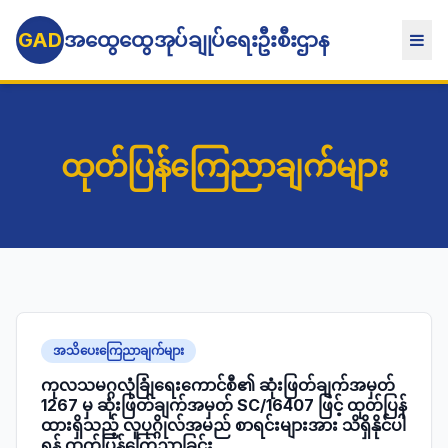
GAD
အထွေထွေအုပ်ချုပ်ရေးဦးစီးဌာန
ထုတ်ပြန်ကြေညာချက်များ
အသိပေးကြေညာချက်များ
ကုလသမဂ္ဂလုံခြုံရေးကောင်စီ၏ ဆုံးဖြတ်ချက်အမှတ်
1267 မှ ဆုံးဖြတ်ချက်အမှတ် SC/16407 ဖြင့် ထုတ်ပြန်
ထားရှိသည့် လူပုဂ္ဂိုလ်အမည် စာရင်းများအား သိရှိနိုင်ပါ
ရန် ထုတ်ပြန်ကြေညာခြင်း