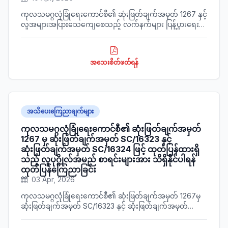
ကုလသမဂ္ဂလုံခြုံရေးကောင်စီ၏ ဆုံးဖြတ်ချက်အမှတ် 1267 နှင့်
လူအများအပြားသေကျေစေသည့် လက်နက်များ ပြန့်ပွားရေး
နှင့်ပတ်သက်၍ ဆုံးဖြတ်ချက်အမှတ် 1718 တို့အား အသိပေး
ဖော်ပြအပ်ပါသည်။
အသေးစိတ်ဖတ်ရန်
အသိပေးကြေညာချက်များ
ကုလသမဂ္ဂလုံခြုံရေးကောင်စီ၏ ဆုံးဖြတ်ချက်အမှတ်
1267 မှ ဆုံးဖြတ်ချက်အမှတ် SC/16323 နှင့်
ဆုံးဖြတ်ချက်အမှတ် SC/16324 ဖြင့် ထုတ်ပြန်ထားရှိ
သည့် လူပုဂ္ဂိုလ်အမည် စာရင်းများအား သိရှိနိုင်ပါရန်
ထုတ်ပြန်ကြေညာခြင်း
03 Apr, 2026
ကုလသမဂ္ဂလုံခြုံရေးကောင်စီ၏ ဆုံးဖြတ်ချက်အမှတ် 1267မှ
ဆုံးဖြတ်ချက်အမှတ် SC/16323 နှင့် ဆုံးဖြတ်ချက်အမှတ်
SC/16324 ဖြင့် ထုတ်ပြန်ထားသော လူပုဂ္ဂိုလ်များ၏ စာရင်း
များကို သိရှိနိုင်ရေးအတွက် အသိပေးဖော်ပြအပ်ပါသည်။