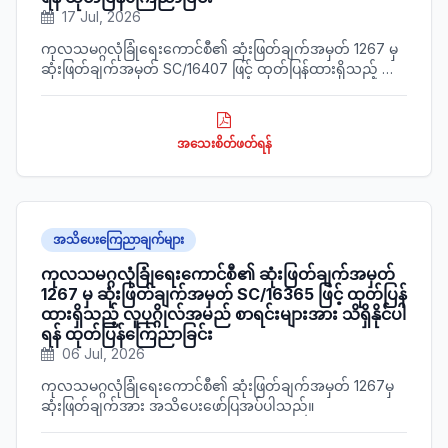
17 Jul, 2026
ကုလသမဂ္ဂလုံခြုံရေးကောင်စီ၏ ဆုံးဖြတ်ချက်အမှတ် 1267 မှ
ဆုံးဖြတ်ချက်အမှတ် SC/16407 ဖြင့် ထုတ်ပြန်ထားရှိသည့် လူ
ပုဂ္ဂိုလ်အမည် စာရင်းများအား သိရှိနိုင်ပါရန် ထုတ်ပြန်ကြေညာ
အပ်ပါသည်။
အသေးစိတ်ဖတ်ရန်
အသိပေးကြေညာချက်များ
ကုလသမဂ္ဂလုံခြုံရေးကောင်စီ၏ ဆုံးဖြတ်ချက်အမှတ်
1267 မှ ဆုံးဖြတ်ချက်အမှတ် SC/16365 ဖြင့် ထုတ်ပြန်
ထားရှိသည့် လူပုဂ္ဂိုလ်အမည် စာရင်းများအား သိရှိနိုင်ပါ
ရန် ထုတ်ပြန်ကြေညာခြင်း
06 Jul, 2026
ကုလသမဂ္ဂလုံခြုံရေးကောင်စီ၏ ဆုံးဖြတ်ချက်အမှတ် 1267မှ
ဆုံးဖြတ်ချက်အား အသိပေးဖော်ပြအပ်ပါသည်။