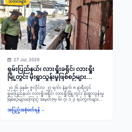
သတင်းများ
ကြောင်း သတင်းရရှိပါသည်။
27 Jul, 2026
ရှမ်းပြည်နယ်၊ လားရှိုးခရိုင်၊ လားရှိုး
မြို့တွင်း မိုးရွာသွန်းမှုဖြစ်စဉ်များကြောင့်
ရေစီးရေလာကောင်းမွန်စေရေး
၂၀၂၆ ခုနှစ်၊ ဇူလိုင်လ ၂၇ ရက်၊ နံနက် ၈ နာရီတွင်
အမှိုက်သရိုက်များပိတ်ဆို့နေမှု များအား
ရှမ်းပြည်နယ်၊ လားရှိုးခရိုင်၊ လားရှိုးမြို့တွင်း မိုးရွာသွန်းမှု
ဖြစ်စဉ်များကြောင့် အမှတ်(၅၊ ၆၊ ၇၊ ၁၂) ရပ်ကွက်များသို့
ရှင်းလင်းဆောင်ရွက်နိုင်ရေးအတွက်
သွားရောက်၍ ရပ်ကွက်များ သန့်ရှင်းသာယာလှပရေး၊
ကွင်းဆင်းစစ်ဆေး
အပြည့်အစုံဖတ်ရန် →
ရေစီးရေလာကောင်းမွန်စေရေး အမှိုက်သရိုက်များ ပိတ်ဆို့
နေမှုများအား ရှင်းလင်း ဆောင်ရွက်နိုင်ရေးအတွက် ခရိုင်
စီမံခန့်ခွဲရေးနှင့်အုပ်ချုပ်ရေးကော်မတီဥက္ကဋ္ဌ ခရိုင်အုပ်ချုပ်
ရေးမှူး ဦးမြတ်ထွန်းဦးသည် ခရိုင်စီမံခန့်ခွဲရေးနှင့်အုပ်ချုပ်