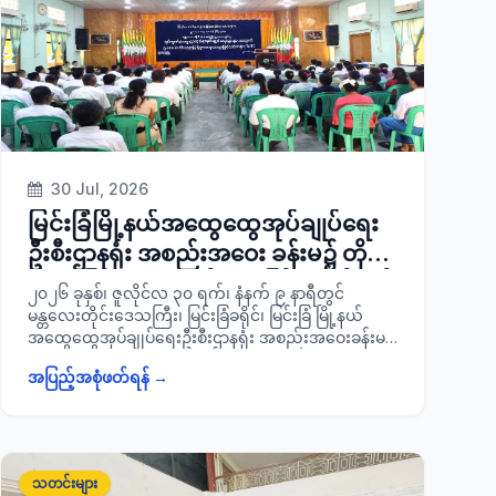
ကြောင်း သတင်းရရှိပါသည်။
30 Jul, 2026
မြင်းခြံမြို့နယ်အထွေထွေအုပ်ချုပ်ရေး
ဦးစီးဌာနရုံး အစည်းအဝေး ခန်းမ၌ တိုင်း
ဒေသကြီးဥပဒေချုပ်ရုံးမှ ကြီးမှူးဖွင့်လှစ်
၂၀၂၆ ခုနှစ်၊ ဇူလိုင်လ ၃၀ ရက်၊ နံနက် ၉ နာရီတွင်
သည့် ရပ်ကွက်/ ကျေးရွာအုပ်စုအုပ်ချုပ်
မန္တလေးတိုင်းဒေသကြီး၊ မြင်းခြံခရိုင်၊ မြင်းခြံ မြို့နယ်
အထွေထွေအုပ်ချုပ်ရေးဦးစီးဌာနရုံး အစည်းအဝေးခန်းမ၌
ရေးမှူးများ အတွက် ဥပဒေအသိပညာ
တိုင်းဒေသကြီးဥပဒေချုပ်ရုံးမှ ကြီးမှူး ဖွင့်လှစ်သည့်
ပြန့်ပွားရေးဆရာဖြစ်
အပြည့်အစုံဖတ်ရန် →
ရပ်ကွက်/ ကျေးရွာအုပ်စုအုပ်ချုပ်ရေးမှူးများအတွက်
သင်တန်း(TOT)အခမ်းအနားသို့ တက်
ဥပဒေအသိပညာပြန့်ပွားရေးဆရာဖြစ်
သင်တန်း(TOT)အခမ်းအနားသို့ ခရိုင်စီမံခန့်ခွဲရေးနှင့်
ရောက်
အုပ်ချုပ်ရေးကော်မတီဥက္ကဋ္ဌ ခရိုင်အုပ်ချုပ်ရေးမှူး ဦးမင်း
မင်းထွန်းနှင့် အဖွဲ့ဝင်များ၊ မြို့နယ်စီမံခန့်ခွဲရေးနှင့်အုပ်ချုပ်
သတင်းများ
ရေးကော်မတီအဖွဲ့ဝင်များ၊ သက်ဆိုင်ရာ ဌာနတာဝန်ရှိ