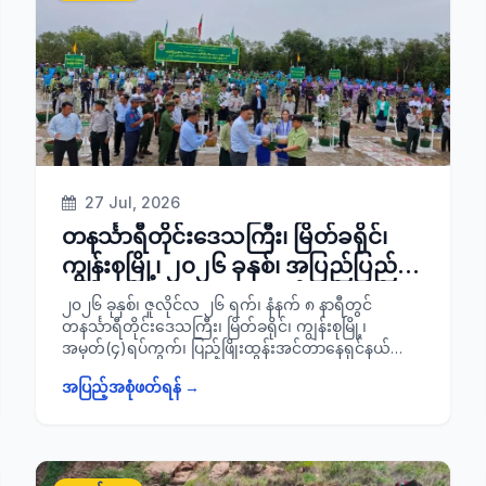
ရေးနှင့်အုပ်ချုပ်ရေးကော်မတီအဖွဲ့ဝင်များ၊ သင်တန်း
သူများ တက်ရောက် ခဲ့ကြောင်း သတင်းရရှိပါသည်။
27 Jul, 2026
တနင်္သာရီတိုင်းဒေသကြီး၊ မြိတ်ခရိုင်၊
ကျွန်းစုမြို့၊ ၂၀၂၆ ခုနှစ်၊ အပြည်ပြည်
ဆိုင်ရာဒီရေတောဂေဟစနစ်ထိန်းသိမ်း
၂၀၂၆ ခုနှစ်၊ ဇူလိုင်လ ၂၆ ရက်၊ နံနက် ၈ နာရီတွင်
ရေးနေ့အထိမ်းအမှတ် မိုးရာသီသစ်ပင်
တနင်္သာရီတိုင်းဒေသကြီး၊ မြိတ်ခရိုင်၊ ကျွန်းစုမြို့၊
အမှတ်(၄)ရပ်ကွက်၊ ပြည့်ဖြိုးထွန်းအင်တာနေရှင်နယ်
စိုက်ပျိုးပွဲအခမ်းအနားသို့ တက်ရောက်
ကုမ္ပဏီလီမိတက် ခေတ်မီရေငန်ပုစွန်မွေးမြူရေး ကန်တွင်
အပြည့်အစုံဖတ်ရန် →
ကျင်းပပြုလုပ်သော ၂၀၂၆ ခုနှစ်၊ အပြည်ပြည်ဆိုင်ရာ
ဒီရေတောဂေဟစနစ်ထိန်းသိမ်းရေးနေ့ အထိမ်းအမှတ် မိုး
ရာသီဒီရေတောသစ်ပင်နှင့်အုန်းပင်(တတိယ
အကြိမ်)စိုက်ပျိုးပွဲအခမ်းအနားသို့ တိုင်းဒေသကြီး
ဝန်ကြီးချုပ် ဦးဇော်နိုင်ဦးနှင့် အစိုးရအဖွဲ့ဝင် ဝန်ကြီးများ၊