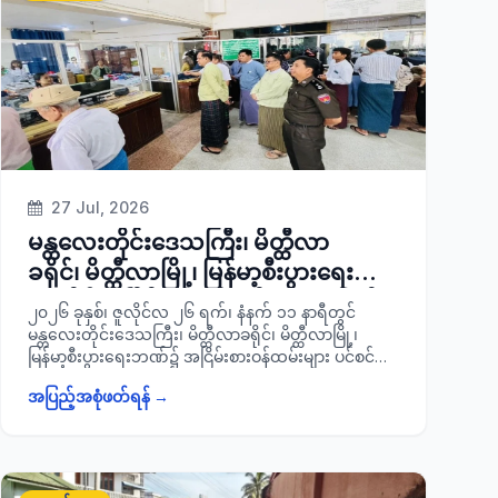
သူများ၊ ရပ်ကွက်/ကျေးရွာအုပ်စုအုပ်ချုပ်ရေးမှူးများ
စုစုပေါင်းအင်အား ၅၂ ဦးတို့ တက်ရောက် ခဲ့ကြောင်း
သတင်းရရှိပါသည်။
27 Jul, 2026
မန္တလေးတိုင်းဒေသကြီး၊ မိတ္ထီလာ
ခရိုင်၊ မိတ္ထီလာမြို့၊ မြန်မာ့စီးပွားရေး
ဘဏ်၌ အငြိမ်းစားဝန်ထမ်းများ ပင်စင်
၂၀၂၆ ခုနှစ်၊ ဇူလိုင်လ ၂၆ ရက်၊ နံနက် ၁၁ နာရီတွင်
ထုတ်ယူရာတွင် အဆင်ပြေချောမွေ့မှုရှိ/
မန္တလေးတိုင်းဒေသကြီး၊ မိတ္ထီလာခရိုင်၊ မိတ္ထီလာမြို့၊
မြန်မာ့စီးပွားရေးဘဏ်၌ အငြိမ်းစားဝန်ထမ်းများ ပင်စင်
မရှိအား ကြည့်ရှုစစ်ဆေး
ထုတ်ယူရာတွင် အဆင်ပြေချောမွေ့မှုရှိ/မရှိအား ခရိုင်စီမံ
အပြည့်အစုံဖတ်ရန် →
ခန့်ခွဲရေးနှင့်အုပ်ချုပ်ရေးကော်မတီဥက္ကဋ္ဌ ခရိုင်အုပ်ချုပ်
ရေးမှူး ဦးအောင်မြင့်ဦးသည် မြို့နယ်စီမံ ခန့်ခွဲရေးနှင့်
အုပ်ချုပ်ရေးကော်မတီဥက္ကဋ္ဌ၊ ခရိုင်/ မြို့နယ်စီမံခန့်ခွဲရေး
နှင့်အုပ်ချုပ်ရေးကော်မတီအဖွဲ့ဝင်များ၊ သက်ဆိုင်ရာဌာန
တာဝန်ရှိသူများနှင့်အတူ သွားရောက်၍ ကြည့်ရှုစစ်ဆေးခဲ့