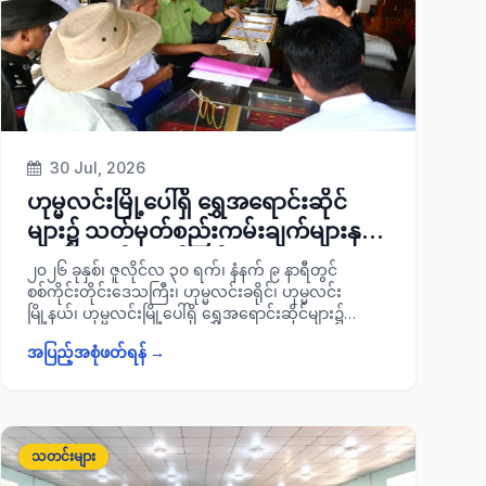
30 Jul, 2026
ဟုမ္မလင်းမြို့ပေါ်ရှိ ရွှေအရောင်းဆိုင်
များ၌ သတ်မှတ်စည်းကမ်းချက်များနှင့်
အညီ ရောင်းချမှုရှိ/မရှိ၊ ရွှေ
၂၀၂၆ ခုနှစ်၊ ဇူလိုင်လ ၃၀ ရက်၊ နံနက် ၉ နာရီတွင်
အရည်အသွေးစံချိန်စံညွှန်းကိုက်ညီမှုရှိ/မ
စစ်ကိုင်းတိုင်းဒေသကြီး၊ ဟုမ္မလင်းခရိုင်၊ ဟုမ္မလင်း
မြို့နယ်၊ ဟုမ္မလင်းမြို့ပေါ်ရှိ ရွှေအရောင်းဆိုင်များ၌
ရှိနှင့် တရားဝင်ရောင်းချခွင့်လိုင်စင်ရှိ/မ
သတ်မှတ်စည်းကမ်းချက်များနှင့်အညီ ရောင်းချမှုရှိ/မရှိ၊
ရှိတို့အား ကွင်းဆင်းစစ်ဆေး
အပြည့်အစုံဖတ်ရန် →
ရွှေအရည်အသွေးစံချိန်စံညွှန်းကိုက်ညီမှုရှိ/မရှိနှင့်
တရားဝင်ရောင်းချခွင့်လိုင်စင်ရှိ/မရှိ တို့အား ခရိုင်စီမံခန့်ခွဲ
ရေးနှင့်အုပ်ချုပ်ရေးကော်မတီဥက္ကဋ္ဌ ခရိုင်အုပ်ချုပ်ရေး ဦး
အောင်ဟိန်းကျော်သည် ခရိုင်/မြို့နယ်အဆင့်အဖိုးတန်
သတ္တု(ရွှေ)ရောင်းဝယ်သူများဆိုင်ရာ ပူးပေါင်းစစ်ဆေး
သတင်းများ
ရေးအဖွဲ့ အဖွဲ့ဝင်များ နှင့်အတူ ကွင်းဆင်းစစ်ဆေးခဲ့