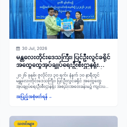
သတင်းရရှိပါသည်။
30 Jul, 2026
မန္တလေးတိုင်းဒေသကြီး၊ ပြင်ဦးလွင်ခရိုင်
အထွေထွေအုပ်ချုပ်ရေးဦးစီးဌာနရုံး
အစည်းအဝေးခန်းမ၌ ကျင်းပ ပြုလုပ်
၂၀၂၆ ခုနှစ်၊ ဇူလိုင်လ ၃၀ ရက်၊ နံနက် ၁၀ နာရီတွင်
သော အခြေခံစက်ချုပ်နည်းပညာသင်
မန္တလေးတိုင်းဒေသကြီး၊ ပြင်ဦးလွင်ခရိုင် အထွေထွေ
အုပ်ချုပ်ရေးဦးစီးဌာနရုံး အစည်းအဝေးခန်းမ၌ ကျင်းပ
တန်းအမှတ်စဉ်(၂/၂၀၂၆-၂၀၂၇)
ပြုလုပ်သော ခရိုင်အသေးစားစက်မှုလက်မှု လုပ်ငန်းဦးစီး
သင်တန်းဆင်းပွဲ အခမ်းအနားသို့ တက်
အပြည့်အစုံဖတ်ရန် →
ဌာနနှင့် ခရိုင်အမျိုးသမီးရေးရာအဖွဲ့တို့ ပူးပေါင်းဖွင့်လှစ်သ
ရောက်
ည့် အခြေခံစက်ချုပ်နည်းပညာ သင်တန်းအမှတ်
စဉ်(၂/၂၀၂၆-၂၀၂၇) သင်တန်းဆင်းပွဲအခမ်းအနားသို့
ခရိုင်စီမံခန့်ခွဲရေးနှင့်အုပ်ချုပ်ရေး ကော်မတီဥက္ကဋ္ဌ ခရိုင်
အုပ်ချုပ်ရေးမှူး ဦးရဲထူးနှင့် အဖွဲ့ဝင်များ၊ ခရိုင်အမျိုးသမီး
သတင်းများ
ရေးရာအဖွဲ့ဥက္ကဋ္ဌနှင့် အဖွဲ့ဝင်များ၊ ခရိုင်/မြို့နယ်စီမံခန့်ခွဲ