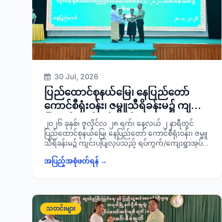
30 Jul, 2026
ပြည်ထောင်စုနယ်မြေ၊ နေပြည်တော်
ကောင်စီရုံးဝန်း၊ ဇမ္ဗူသီရိခန်းမ၌ ကျင်းပ
ပြုလုပ်သည့် ရပ်ကွက်/ ကျေးရွာအုပ်စု
၂၀၂၆ ခုနှစ်၊ ဇူလိုင်လ ၂၈ ရက်၊ နေ့လယ် ၂ နာရီတွင်
အုပ်ချုပ်ရေးမှူးများ လုပ်ငန်းစွမ်းဆောင်
ပြည်ထောင်စုနယ်မြေ၊ နေပြည်တော် ကောင်စီရုံးဝန်း၊ ဇမ္ဗူ
သီရိခန်းမ၌ ကျင်းပပြုလုပ်သည့် ရပ်ကွက်/ကျေးရွာအုပ်စု
ရည်မြင့်မားရေးသင်တန်း
အုပ်ချုပ်ရေးမှူးများ လုပ်ငန်းစွမ်းဆောင်ရည်မြင့်မားရေး
(၁/၂၀၂၆)သင်တန်းဆင်းပွဲ အခမ်းအနား
အပြည့်အစုံဖတ်ရန် →
သင်တန်း(၁/၂၀၂၆) သင်တန်းဆင်းပွဲအခမ်းအနားသို့
သို့ တက်ရော
နေပြည်တော် ကောင်စီအဖွဲ့ဝင် ဗိုလ်မှူးကြီး ရဲမိုး၊
နေပြည်တော်ကောင်စီအတွင်းရေးမှူး/ နေပြည်တော်
အထွေထွေ အုပ်ချုပ်ရေးဦးစီးဌာန အုပ်ချုပ်ရေးမှူး ဦးသန်း
ဆွေဝင်း၊ ခရိုင်/ မြို့နယ်စီမံခန့်ခွဲရေးနှင့်အုပ်ချုပ်ရေး
သတင်းများ
ကော်မတီဥက္ကဋ္ဌများ၊ ဌာနဆိုင်ရာတာဝန်ရှိသူများ၊