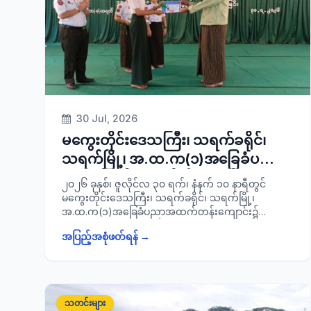
ရပ်ကွက်/ကျေးရွာအုပ်စုအုပ်ချုပ်ရေးမှူး သင်တန်းသား ၃၄
ဦးတို့ တက်ရောက်ခဲ့ပြီး သင်တန်းပြီးမြောက်အောင်တက်
ရောက်ခဲ့ကြသော ရပ်ကွက်/ ကျေးရွာအုပ်စု အုပ်ချုပ်ရေး
မှူးများအား သင်တန်းဆင်းလက်မှတ်များ ပေးအပ်ခဲ့
ကြောင်း သတင်းရရှိပါသည်။
30 Jul, 2026
မကွေးတိုင်းဒေသကြီး၊ သရက်ခရိုင်၊
သရက်မြို့၊ အ.ထ.က(၁)အခြေခံပညာ
အထက်တန်းကျောင်း၌ ကျောင်းသား/
၂၀၂၆ ခုနှစ်၊ ဇူလိုင်လ ၃၀ ရက်၊ နံနက် ၁၀ နာရီတွင်
သူများအား နိုင်ငံတော်အစိုးရ၏
မကွေးတိုင်းဒေသကြီး၊ သရက်ခရိုင်၊ သရက်မြို့၊
အ.ထ.က(၁)အခြေခံပညာအထက်တန်းကျောင်း၌
ရက်(၁၀၀) လမင်းစီမံချက်ဖြင့်
လူဝင်မှုကြီးကြပ်ရေးနှင့်ပြည်သူ့အင်အားဝန်ကြီးဌာန
နိုင်ငံသားစိစစ်ရေးကတ်နှင့် UID ကတ်
အပြည့်အစုံဖတ်ရန် →
မြို့နယ်ဦးစီးမှူးရုံးမှ နိုင်ငံတော်အစိုးရ၏ ရက်(၁၀၀)လမင်း
ထုတ်ပေးခြင်းအခမ်းအနားသို့ တက်
စီမံချက်ဖြင့် ကျောင်းသား/သူများအား နိုင်ငံသားစိစစ်ရေး
ကတ်နှင့် UID ကတ်ထုတ်ပေးခြင်းအခမ်းအနားသို့ ခရိုင်စီမံ
ရောက်
ခန့်ခွဲရေးနှင့်အုပ်ချုပ်ရေး ကော်မတီဥက္ကဋ္ဌ ခရိုင်အုပ်ချုပ်
ရေးမှူး ဦးအောင်ကိုနှင့်အဖွဲ့ဝင်များ၊ မြို့နယ်စီမံခန့်ခွဲရေးနှင့်
သတင်းများ
အုပ်ချုပ်ရေး ကော်မတီဥက္ကဋ္ဌနှင့် အဖွဲ့ဝင်များ၊ ခရိုင်အဆင့်