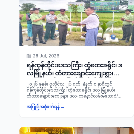
ဌာနဆိုင်ရာတာဝန်ရှိသူများ၊ ဆရာ/ဆရာများ၊
ကျောင်းသား/ သူများ တက်ရောက်ခဲ့ပြီး ကျောင်းသား
၂၁၉ ဦးနှင့် ကျောင်းသူ ၁၈၈ ဦးတို့အား နိုင်ငံသားစိစစ်ရေး
ကတ်နှင့် UID ကတ်များ ဆောင်ရွက်ပေးခဲ့ကြောင်း
သတင်းရရှိပါသည်။
28 Jul, 2026
ရန်ကုန်တိုင်းဒေသကြီး၊ တွံတေးခရိုင်၊ ဒ
လမြို့နယ်၊ တံတားချောင်းကျေးရွာ၊
၂၀၂၆ ခုနှစ်၊ အပြည်ပြည်ဆိုင်ရာဒီရေ
၂၀၂၆ ခုနှစ်၊ ဇူလိုင်လ ၂၆ ရက်၊ နံနက် ၈ နာရီတွင်
တောဂေဟစနစ်ထိန်းသိမ်းရေးနေ့
ရန်ကုန်တိုင်းဒေသကြီး၊ တွံတေးခရိုင်၊ ဒလ မြို့နယ်၊
တံတားချောင်းကျေးရွာ၊ ဒလ-ကနောင်လမ်းမဘေးဝဲ/
အထိမ်းအမှတ် သစ်ပင်စိုက်ပျိုးပွဲ
ယာ၌ ၂၀၂၆ ခုနှစ်၊ အပြည်ပြည်ဆိုင်ရာ ဒီရေတောဂေဟ
အခမ်းအနားသို့ တက်ရောက်
အပြည့်အစုံဖတ်ရန် →
စနစ်ထိန်းသိမ်းရေးနေ့အထိမ်းအမှတ် သစ်ပင်စိုက်ပျိုးပွဲ
အခမ်းအနား ကျင်းပပြုလုပ်ခဲ့ရာ အဆိုပါအခမ်းအနားသို့
ခရိုင်စီမံခန့်ခွဲရေးနှင့်အုပ်ချုပ်ရေးကော်မတီဥက္ကဋ္ဌ ခရိုင်
အုပ်ချုပ်ရေးမှူး ဦးညွန့်နွယ်၊ မြို့နယ်စီမံခန့်ခွဲရေးနှင့်
အုပ်ချုပ်ရေးကော်မတီဥက္ကဋ္ဌ၊ ခရိုင်/ မြို့နယ်စီမံခန့်ခွဲရေး