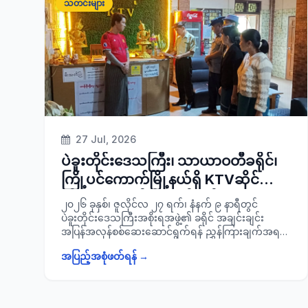
သတင်းများ
နှင့်အုပ်ချုပ်ရေးကော်မတီ အဖွဲ့ဝင်များ၊ သက်ဆိုင်ရာဌာန
များမှတာဝန်ရှိသူများ၊ ခရိုင်/ မြို့နယ်မိခင်နှင့်ကလေး
စောင့်ရှောက်ရေး အသင်းဥက္ကဋ္ဌနှင့် အဖွဲ့ဝင်များ၊ မြို့နယ်
အထွေထွေအုပ်ချုပ်ရေးဦးစီးဌာနမှ ဝန်ထမ်းများ၊
ရပ်ကွက်/ကျေးရွာ အုပ်စုအုပ်ချုပ်ရေးမှူးများ၊ ဒေသခံပြည်
သူများတို့နှင့်အတူ တက်ရောက်ခဲ့ကြောင်း သတင်းရရှိ
ပါသည်။
27 Jul, 2026
ပဲခူးတိုင်းဒေသကြီး၊ သာယာဝတီခရိုင်၊
ကြို့ပင်ကောက်မြို့နယ်ရှိ KTVဆိုင်များ
သို့ သွားရောက်၍ သတ်မှတ်
၂၀၂၆ ခုနှစ်၊ ဇူလိုင်လ ၂၇ ရက်၊ နံနက် ၉ နာရီတွင်
ညွှန်ကြားချက်များနှင့်အညီ ရောင်းချ
ပဲခူးတိုင်းဒေသကြီးအစိုးရအဖွဲ့၏ ခရိုင် အချင်းချင်း
အပြန်အလှန်စစ်ဆေးဆောင်ရွက်ရန် ညွှန်ကြားချက်အရ
ခြင်းရှိ/မရှိအား ကွင်းဆင်းစစ်ဆေး
နတ်တလင်းခရိုင်စီမံခန့်ခွဲရေးနှင့် အုပ်ချုပ်ရေးကော်မတီ
အပြည့်အစုံဖတ်ရန် →
ဥက္ကဋ္ဌ ခရိုင်အုပ်ချုပ်ရေးမှူး ဦးတင်ရွှေသည် နတ်တလင်း
ခရိုင်ဗီဒီယိုလုပ်ငန်းစိစစ် ကြီးကြပ်ရေးကော်မတီအဖွဲ့ဝင်
များနှင့်အတူ သာယာဝတီခရိုင်၊ ကြို့ပင်ကောက်မြို့နယ်ရှိ
KTV ဆိုင်များသို့ သွားရောက်၍ သတ်မှတ်ညွှန်ကြားချက်