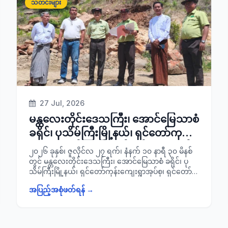
သတင်းများ
ကမ်ရိုးတန်းဒေသစစ်ဌာနချုပ် တိုင်းမှူး ဗိုလ်ချုပ်ကျော်
ကျော်ဟန်၊ တိုင်းဒေသကြီးအစိုးရအဖွဲ့အတွင်းရေးမှူး
တိုင်းဒေသကြီးအုပ်ချုပ်ရေးမှူး ဦးတိုးဝင်း၊ ခရိုင်/ မြို့နယ်
စီမံခန့်ခွဲရေးနှင့်အုပ်ချုပ်ရေးကော်မတီဥက္ကဋ္ဌနှင့် အဖွဲ့ဝင်
များ၊ မြို့နယ်အဆင့် ဌာနဆိုင်ရာတာဝန်ရှိသူများနှင့်အတူ
တက်ရောက်ခဲ့ကြောင်း သတင်းရရှိပါသည်။
27 Jul, 2026
မန္တလေးတိုင်းဒေသကြီး၊ အောင်မြေသာစံ
ခရိုင်၊ ပုသိမ်ကြီးမြို့နယ်၊ ရှင်တော်ကုန်း
ကျေးရွာအုပ်စု၊ ရှင်တော်ကုန်းကျေးရွာရှိ
၂၀၂၆ ခုနှစ်၊ ဇူလိုင်လ ၂၇ ရက်၊ နံနက် ၁၀ နာရီ ၃၀ မိနစ်
ဓာတ်သတ္တု(ကျောက်)ထုတ်လုပ်ခွင့်
တွင် မန္တလေးတိုင်းဒေသကြီး၊ အောင်မြေသာစံ ခရိုင်၊ ပု
သိမ်ကြီးမြို့နယ်၊ ရှင်တော်ကုန်းကျေးရွာအုပ်စု၊ ရှင်တော်
လိုင်စင်လျှောက်ထားသည့် မြေနေရာများ
ကုန်းကျေးရွာရှိ ဓာတ်သတ္တု(ကျောက်) ထုတ်လုပ်ခွင့်
အား ကွင်းဆင်းစစ်ဆေး
အပြည့်အစုံဖတ်ရန် →
လိုင်စင်လျှောက်ထားသည့် မြေနေရာများအား ခရိုင်စီမံ
ခန့်ခွဲရေးနှင့်အုပ်ချုပ်ရေးကော်မတီ ဥက္ကဋ္ဌ ခရိုင်အုပ်ချုပ်
ရေးမှူး ဦးမောင်ထူးသည် ခရိုင်အထွေထွေအုပ်ချုပ်ရေး
ဦးစီးဌာနမှ လက်ထောက် ညွှန်ကြားရေးမှူး ဦးဝင်းနိုင်ထွန်း၊