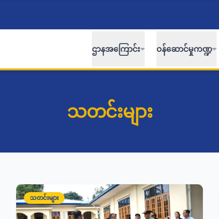
ဌာနအကြောင်း
ဝန်ဆောင်မှုကဏ္ဍ
သတင်းများ
သတင်းများ