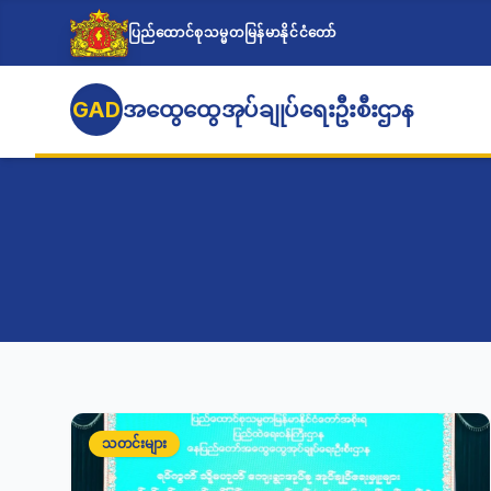
ပြည်ထောင်စုသမ္မတမြန်မာနိုင်ငံတော်
GAD
အထွေထွေအုပ်ချုပ်ရေးဦးစီးဌာန
သတင်းများ