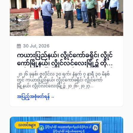
30 Jul, 2026
ကယားပြည်နယ်၊ လွိုင်ကော်ခရိုင်၊ လွိုင်
ကော်မြို့နယ်၊ လွိုင်လင်လေးမြို့၌ တိုက်
နယ်ဆေးရုံပြုပြင် တည်ဆောက်နေမှုနှင့်
၂၀၂၆ ခုနှစ်၊ ဇူလိုင်လ ၃၀ ရက်၊ နံနက် ၇ နာရီ ၃၀ မိနစ်
မြို့တွင်းကျောက်ချောလမ်းခင်းခြင်း
တွင် ကယားပြည်နယ်၊ လွိုင်ကော်ခရိုင်၊ လွိုင်ကော်
မြို့နယ်၊ လွိုင်လင်လေးမြို့၌ ၂၀၂၆-၂၀၂၇
လုပ်ငန်းဆောင်ရွက်မှုအခြေအနေများ
ဘဏ္ဍာရေးနှစ်၊ ပြည်နယ်အစိုးရအဖွဲ့ရန်ပုံငွေဖြင့် တိုက်နယ်
အား ကြည့်ရှုစစ်ဆေး
အပြည့်အစုံဖတ်ရန် →
ဆေးရုံပြုပြင်တည်ဆောက်နေမှုနှင့် မြို့တွင်းကျောက်ချော
လမ်းခင်းခြင်းလုပ်ငန်းဆောင်ရွက်မှု အခြေအနေများအား
ပြည်နယ်ဝန်ကြီးချုပ် ဦးအံ့မော်နှင့် အစိုးရအဖွဲ့ဝင် ဝန်ကြီး
များ၊ ပြည်နယ်အစိုးရ အဖွဲ့အတွင်းရေးမှူး ပြည်နယ်
အုပ်ချုပ်ရေးမှူး ဦးလင်းကိုကို၊ ခရိုင်/မြို့နယ်သက်ဆိုင်ရာ
သတင်းများ
ဌာနများမှ တာဝန်ရှိသူများက ကြည့်ရှုစစ်ဆေးခဲ့ကြောင်း