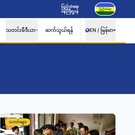
ပြည်ထဲရေး
ဝန်ကြီးဌာန
သတင်းမီဒီယာ
ဆက်သွယ်ရန်
EN / မြန်မာ
သတင်းများ