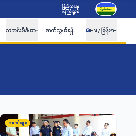
ပြည်ထဲရေး
ဝန်ကြီးဌာန
သတင်းမီဒီယာ
ဆက်သွယ်ရန်
EN / မြန်မာ
သတင်းများ