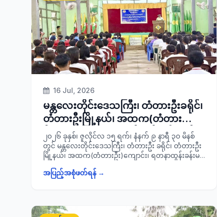
အင်အား ၃၀၀ ဦးတို့ တက်ရောက်ခဲ့ကြောင်း သတင်းရရှိ
ပါသည်။
16 Jul, 2026
မန္တလေးတိုင်းဒေသကြီး၊ တံတားဦးခရိုင်၊
တံတားဦးမြို့နယ်၊ အထက(တံတား
ဦး)ကျောင်း၊ ရတနာထွန်း ခန်းမ၌ ကျင်းပ
၂၀၂၆ ခုနှစ်၊ ဇူလိုင်လ ၁၅ ရက်၊ နံနက် ၉ နာရီ ၃၀ မိနစ်
ပြုလုပ်သည့် ကလေးသူငယ်များအတွက်
တွင် မန္တလေးတိုင်းဒေသကြီး၊ တံတားဦး ခရိုင်၊ တံတားဦး
မြို့နယ်၊ အထက(တံတားဦး)ကျောင်း၊ ရတနာထွန်းခန်းမ၌
သဘာဝဘေးအန္တရာယ်လျော့ချရေးနှင့်
ကျင်းပပြုလုပ်သည့် ကလေးသူငယ် များအတွက် သဘာဝ
တုန့်ပြန် ဆောင်ရွက်ရေး
အပြည့်အစုံဖတ်ရန် →
ဘေးအန္တရာယ်လျော့ချရေးနှင့် တုန့်ပြန်ဆောင်ရွက်ရေး
အစီအစဉ်(Kaeru Caravan)
အစီအစဉ်(Kaeru Caravan) အခမ်းအနားသို့ ခရိုင်စီမံ
ခန့်ခွဲရေးနှင့်အုပ်ချုပ်ရေးကော်မတီဥက္ကဋ္ဌ ခရိုင်အုပ်ချုပ်
အခမ်းအနားသို့ တက်ရောက်
ရေးမှူး ဦးအောင်ချမ်းငြိမ်း၊ မြို့နယ်စီမံခန့်ခွဲရေးနှင့်
အုပ်ချုပ်ရေးကော်မတီဥက္ကဋ္ဌ၊ ခရိုင်/ မြို့နယ်စီမံခန့်ခွဲရေး