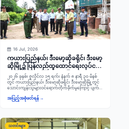
ခရိုင်/ မြို့နယ်အဆင့်သက်ဆိုင်ရာဌာနများမှတာဝန်ရှိ
သူများ တက်ရောက်ခဲ့ကြောင်း သတင်း ရရှိပါသည်။
16 Jul, 2026
ကယားပြည်နယ်၊ ဒီးမော့ဆိုခရိုင်၊ ဒီးမော့
ဆိုမြို့၌ ပြန်လည်ထူထောင်ရေးလုပ်ငန်း
များဆောင်ရွက်နေမှု အခြေအနေအား
၂၀၂၆ ခုနှစ်၊ ဇူလိုင်လ ၁၅ ရက်၊ နံနက် ၈ နာရီ ၃၀ မိနစ်
ကြည့်ရှုစစ်ဆေး
တွင် ကယားပြည်နယ်၊ ဒီးမော့ဆိုခရိုင်၊ ဒီးမော့ဆိုမြို့တွင်
သောင်းကျန်းသူများဝင်ရောက်တိုက်ခိုက်မှုကြောင့် ပျက်စီး
သွားသည့် ဌာနဆိုင်ရာရုံးများနှင့် စာသင်ကျောင်းများ၌
အပြည့်အစုံဖတ်ရန် →
ပြန်လည်ထူထောင်ရေးလုပ်ငန်းများဆောင်ရွက်နေမှု
အခြေအနေအား ပြည်နယ် ဝန်ကြီးချုပ် ဦးအံ့မော်နှင့်
အစိုးရအဖွဲ့ဝင် ဝန်ကြီးများ၊ ပြည်နယ်အစိုးရအဖွဲ့
အတွင်းရေးမှူး ပြည်နယ် အုပ်ချုပ်ရေးမှူး ဦးလင်းကိုကို၊
ပြည်နယ်/ ခရိုင်/ မြို့နယ်အဆင့်သက်ဆိုင်ရာဌာနများမှ
သတင်းများ
တာဝန်ရှိသူများ ကြည့်ရှုစစ်ဆေးခဲ့ကြောင်း သတင်းရရှိ