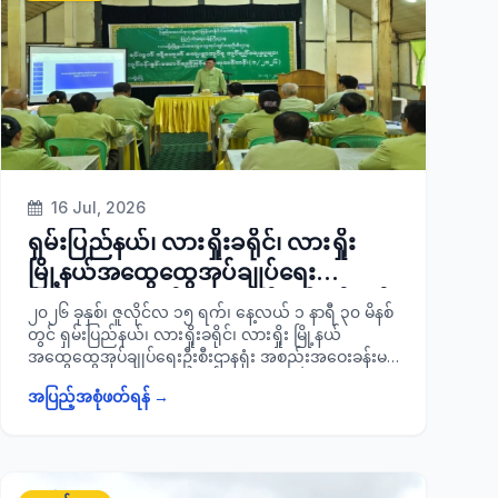
ပါသည်။
16 Jul, 2026
ရှမ်းပြည်နယ်၊ လားရှိုးခရိုင်၊ လားရှိုး
မြို့နယ်အထွေထွေအုပ်ချုပ်ရေး
ဦးစီးဌာန၊ အစည်းအဝေးခန်းမ၌ ဖွင့်လှစ်
၂၀၂၆ ခုနှစ်၊ ဇူလိုင်လ ၁၅ ရက်၊ နေ့လယ် ၁ နာရီ ၃၀ မိနစ်
သင်ကြားနေသည့် ရပ်ကွက်/
တွင် ရှမ်းပြည်နယ်၊ လားရှိုးခရိုင်၊ လားရှိုး မြို့နယ်
အထွေထွေအုပ်ချုပ်ရေးဦးစီးဌာနရုံး အစည်းအဝေးခန်းမ၌
ကျေးရွာအုပ်စုအုပ်ချုပ်ရေးမှူးများ၏
ဖွင့်လှစ်သင်ကြားနေသည့် ရပ်ကွက်/ ကျေးရွာအုပ်စု
လုပ်ငန်းစွမ်းဆောင်ရည်မြင့်မားရေး
အပြည့်အစုံဖတ်ရန် →
အုပ်ချုပ်ရေးမှူးများ၏ လုပ်ငန်းစွမ်းဆောင်ရည်မြင့်မားရေး
သင်တန်းအမှတ်စဉ်(၁/၂၀၂၆)၌
သင်တန်းအမှတ်စဉ်(၁/၂၀၂၆)၌ ခရိုင်စီမံခန့်ခွဲရေးနှင့်
အုပ်ချုပ်ရေးကော်မတီဥက္ကဋ္ဌ ခရိုင်အုပ်ချုပ်ရေးမှူး ဦးမြတ်
သင်ခန်းစာဘာသာရပ်များ ဆွေးနွေးပို့ချ
ထွန်းဦးသည် ရပ်ကွက်/ ကျေးရွာ အုပ်စုအုပ်ချုပ်ရေးမှူး
များနှင့် ရပ်ကွက်/ ကျေးရွာအုပ်စုအငယ်တန်းစာရေးများ