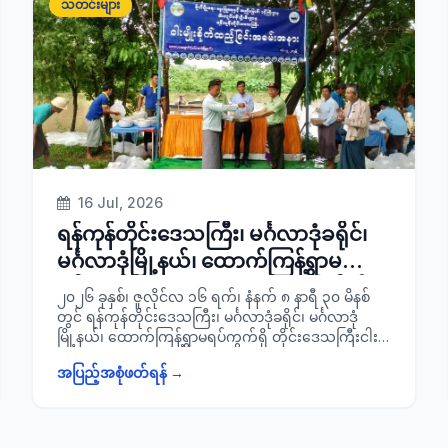
သတင်းများ
သူများနှင့်အတူ ကြည့်ရှု စစ်ဆေးခဲ့ကြောင်း သတင်းရရှိ
ပါသည်။
16 Jul, 2026
ရန်ကုန်တိုင်းဒေသကြီး၊ မင်္ဂလာဒုံခရိုင်၊
မင်္ဂလာဒုံမြို့နယ်၊ ထောက်ကြန့်ရွာမ
ရပ်ကွက်ရှိ ဘားလားချောင်း အတွင်း၌
၂၀၂၆ ခုနှစ်၊ ဇူလိုင်လ ၁၆ ရက်၊ နံနက် ၈ နာရီ ၃၀ မိနစ်
ငါးမျိုးစိုက်ထည့်ခြင်းအခမ်းအနားသို့
တွင် ရန်ကုန်တိုင်းဒေသကြီး၊ မင်္ဂလာဒုံခရိုင်၊ မင်္ဂလာဒုံ
မြို့နယ်၊ ထောက်ကြန့်ရွာမရပ်ကွက်ရှိ တိုင်းဒေသကြီးငါး
တက်ရောက်
လုပ်ငန်းဦးစီးဌာနမှ ကျင်းပပြုလုပ်သည့် ဘားလားချောင်း
အပြည့်အစုံဖတ်ရန် →
အတွင်း၌ ငါးမျိုးစိုက်ထည့်ခြင်းအခမ်းအနားသို့ ခရိုင်စီမံခ
န့်ခွဲရေးနှင့်အုပ်ချုပ်ရေးကော်မတီ ဥက္ကဋ္ဌ ခရိုင်အုပ်ချုပ်ရေး
မှူး ဦးဘုန်းမြတ်သူ၊ မြို့နယ်စီမံခန့်ခွဲရေးနှင့်အုပ်ချုပ်ရေး
ကော်မတီဥက္ကဋ္ဌ၊ ခရိုင်/ မြို့နယ်စီမံခန့်ခွဲရေးနှင့်အုပ်ချုပ်