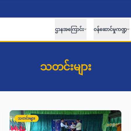
ဌာနအကြောင်း
ဝန်ဆောင်မှုကဏ္ဍ
သတင်းများ
သတင်းများ