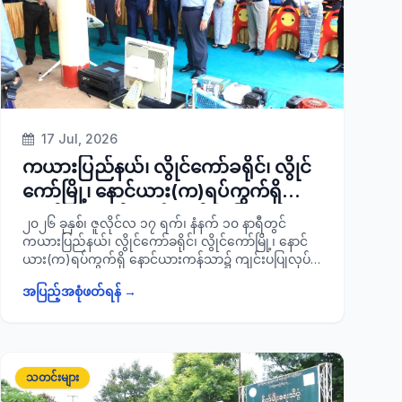
17 Jul, 2026
ကယားပြည်နယ်၊ လွိုင်ကော်ခရိုင်၊ လွိုင်
ကော်မြို့၊ နောင်ယား(က)ရပ်ကွက်ရှိ
နောင်ယားကန်သာ၌ ကျင်းပ ပြုလုပ်
၂၀၂၆ ခုနှစ်၊ ဇူလိုင်လ ၁၇ ရက်၊ နံနက် ၁၀ နာရီတွင်
သည့် ရေဘေးအန္တရာယ်ကာကွယ်ရေး
ကယားပြည်နယ်၊ လွိုင်ကော်ခရိုင်၊ လွိုင်ကော်မြို့၊ နောင်
ယား(က)ရပ်ကွက်ရှိ နောင်ယားကန်သာ၌ ကျင်းပပြုလုပ်
ဇာတ်တိုက်လေ့ကျင့်ခြင်းအခမ်းအနားသို့
သည့် ပြည်နယ်အတွင်းရေကြီးရေလျှံမှုနှင့် ရေဘေး
တက်ရောက်
အပြည့်အစုံဖတ်ရန် →
အန္တရာယ်များကျရောက်ပါက ကူညီကယ်ဆယ်မှုများ
အချိန်နှင့်တစ်ပြေးညီ တုံ့ပြန်ဆောင်ရွက်နိုင်ရေး အတွက်
ရေဘေးအန္တရာယ်ကာကွယ်ရေးဇာတ်တိုက်လေ့ကျင့်ခြင်း
အခမ်းအနားသို့ ပြည်နယ်ဝန်ကြီးချုပ် ဦးအံ့မော်နှင့်
အစိုးရအဖွဲ့ဝင် ဝန်ကြီးများ၊ ပြည်နယ်အစိုးရအဖွဲ့
သတင်းများ
အတွင်းရေးမှူး ပြည်နယ်အုပ်ချုပ်ရေးမှူး ဦးလင်းကိုကို၊