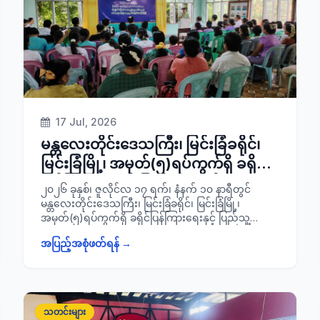
ဝင်များ၊ ဆရာ/မများ၊ ကျောင်းသား/ သူများ စုစုပေါင်း
အင်အား ၈၀ ဦးတို့ တက်ရောက်ခဲ့ကြောင်း သတင်းရရှိ
ပါသည်။
17 Jul, 2026
မန္တလေးတိုင်းဒေသကြီး၊ မြင်းခြံခရိုင်၊
မြင်းခြံမြို့၊ အမှတ်(၅)ရပ်ကွက်ရှိ ခရိုင်
ပြန်ကြားရေးနှင့် ပြည်သူ့ ဆက်ဆံရေး
၂၀၂၆ ခုနှစ်၊ ဇူလိုင်လ ၁၇ ရက်၊ နံနက် ၁၀ နာရီတွင်
ဦးစီးဌာန၌ ကျင်းပပြုလုပ်သည့်
မန္တလေးတိုင်းဒေသကြီး၊ မြင်းခြံခရိုင်၊ မြင်းခြံမြို့၊
အမှတ်(၅)ရပ်ကွက်ရှိ ခရိုင်ပြန်ကြားရေးနှင့် ပြည်သူ့
(၇၉)နှစ်မြောက် အာဇာနည်နေ့
ဆက်ဆံရေးဦးစီးဌာန၌ ကျင်းပပြုလုပ်သည့်
အထိမ်းအမှတ်ကဗျာ၊ စာစီစာကုံး၊ ပန်းချီ
အပြည့်အစုံဖတ်ရန် →
(၇၉)နှစ်မြောက် အာဇာနည်နေ့အထိမ်းအမှတ်ကဗျာ၊
ပြိုင်ပွဲဆုချီးမြှင့်ပွဲအခမ်းအနားသို့ တက်
စာစီစာကုံး၊ ပန်းချီပြိုင်ပွဲဆုချီးမြှင့်ပွဲအခမ်းအနားသို့ ခရိုင်
စီမံခန့်ခွဲရေးနှင့်အုပ်ချုပ်ရေးကော်မတီဥက္ကဋ္ဌ ခရိုင်အုပ်ချုပ်
ရောက်
ရေးမှူး ဦးမင်းမင်းထွန်း၊ မြို့နယ်စီမံ ခန့်ခွဲရေးနှင့်အုပ်ချုပ်
ရေးကော်မတီဥက္ကဋ္ဌ၊ ခရိုင်/ မြို့နယ်စီမံခန့်ခွဲရေးနှင့်
သတင်းများ
အုပ်ချုပ်ရေးကော်မတီအဖွဲ့ဝင်များ၊ ခရိုင်/ မြို့နယ်အဆင့်