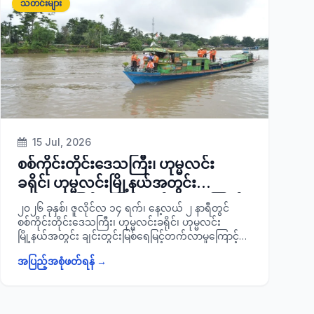
သတင်းများ
အား ရပ်ကွက်/ ကျေးရွာ အုပ်စုအုပ်ချုပ်ရေးဥပဒေနှင့်
နည်းဥပဒေများကို ဆွေးနွေးပို့ချခဲ့ကြောင်း သတင်းရရှိ
ပါသည်။
15 Jul, 2026
စစ်ကိုင်းတိုင်းဒေသကြီး၊ ဟုမ္မလင်း
ခရိုင်၊ ဟုမ္မလင်းမြို့နယ်အတွင်း
ချင်းတွင်းမြစ်ရေမြင့်တက်လာမှုကြောင့်
၂၀၂၆ ခုနှစ်၊ ဇူလိုင်လ ၁၄ ရက်၊ နေ့လယ် ၂ နာရီတွင်
ရေကြီးရေလျှံမှုများဖြစ်ပွားလာနိုင်
စစ်ကိုင်းတိုင်းဒေသကြီး၊ ဟုမ္မလင်းခရိုင်၊ ဟုမ္မလင်း
မြို့နယ်အတွင်း ချင်းတွင်းမြစ်ရေမြင့်တက်လာမှုကြောင့်
သဖြင့် ပြည်သူများအား သတိပြုနေထိုင်
ရေကြီးရေလျှံမှုများဖြစ်ပွားလာနိုင်သဖြင့် မြေနိမ့်ပိုင်းများ
စေရေး လိုက်လံအသိပေးနှိုးဆော်
အပြည့်အစုံဖတ်ရန် →
နှင့် ရေဝင်ရောက်နိုင်သည့်နေရာများတွင် နေထိုင်ကြသည့်
ပြည်သူများအား ကြိုတင် သတိပြုနေထိုင်စေရေး ခရိုင်စီမံ
ခန့်ခွဲရေးနှင့်အုပ်ချုပ်ရေးကော်မတီဥက္ကဋ္ဌ ခရိုင်အုပ်ချုပ်
ရေးမှူး ဦးအောင်ဟိန်းကျော်သည် ခရိုင်/ မြို့နယ်အဆင့်