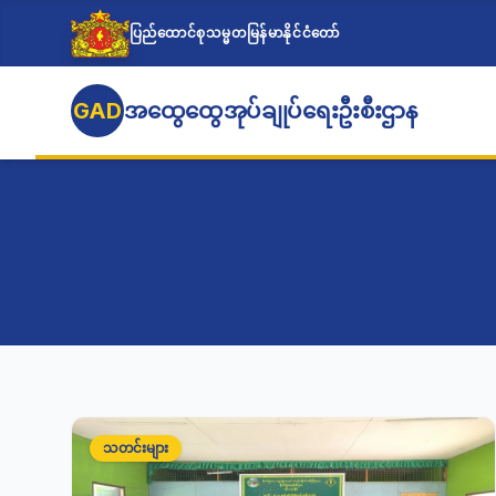
ပြည်ထောင်စုသမ္မတမြန်မာနိုင်ငံတော်
GAD
အထွေထွေအုပ်ချုပ်ရေးဦးစီးဌာန
သတင်းများ