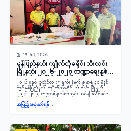
သက်ဆိုင်ရာဌာနများမှ တာဝန်ရှိသူများ၊ ခရိုင်/ မြို့နယ်
ပညာရေးမှူးများ၊ ဆရာ/ မများ၊ ဆုရကျောင်းသား/ သူများ
စုစုပေါင်းအင်အား ၇၀ ဦးတို့ တက်ရောက်ခဲ့ကြောင်း
သတင်းရရှိပါသည်။
16 Jul, 2026
မွန်ပြည်နယ်၊ ကျိုက်ထိုခရိုင်၊ ဘီးလင်း
မြို့နယ်၊ ၂၀၂၆-၂၀၂၇ ဘဏ္ဍာရေးနှစ်
အတွင်း ယစ်မျိုးလိုင်စင်ရ KTV ဆိုင်
၂၀၂၆ ခုနှစ်၊ ဇူလိုင်လ ၁၅ ရက်၊ နံနက် ၉ နာရီ ၃၀ မိနစ်
များ၌ သတ်မှတ်စည်းကမ်းချက်များနှင့်
တွင် မွန်ပြည်နယ်၊ ကျိုက်ထိုခရိုင်၊ ဘီးလင်း မြို့နယ်၊
၂၀၂၆-၂၀၂၇ ဘဏ္ဍာရေးနှစ်အတွင်း ယစ်မျိုးလိုင်စင်ရ
အညီ တိကျစွာလိုက်နာမှုရှိ/ မရှိအား
KTV ဆိုင်များ၌ သတ်မှတ်စည်းကမ်း ချက်များနှင့်အညီ
ကြည့်ရှုစစ်ဆေး
အပြည့်အစုံဖတ်ရန် →
တိကျစွာလိုက်နာမှုရှိ/ မရှိအား ခရိုင်စီမံခန့်ခွဲရေးနှင့်
အုပ်ချုပ်ရေးကော်မတီဥက္ကဋ္ဌ ခရိုင် အုပ်ချုပ်ရေးမှူး ဦးကံ
စောလှိုင်သည် မြို့နယ်စီမံခန့်ခွဲရေးနှင့်အုပ်ချုပ်ရေး
ကော်မတီဥက္ကဋ္ဌ၊ ခရိုင်/ မြို့နယ် စီမံခန့်ခွဲရေးနှင့်အုပ်ချုပ်
ရေးကော်မတီအဖွဲ့ဝင်များ၊ သက်ဆိုင်ရာဌာနများမှတာဝန်ရှိ