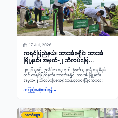
တက်ရောက်ခဲ့ပြီး စိုက်ပျိုးရေးဦးစီးဌာနမှ စိုက်ပျိုးထား
သော ယာစပါးမျိုး ယှဉ်ပြိုင်စမ်းသပ်ကွက်နှင့် နှမ်းသီးနှံ
မျိုးယှဉ်ပြိုင်စမ်းသပ်ကွက်စိုက်ပျိုးထားရှိမှုအခြေအနေ
အား ကြည့်ရှု စစ်ဆေးခဲ့ကြောင်း သတင်းရရှိပါသည်။
17 Jul, 2026
ကရင်ပြည်နယ်၊ ဘားအံခရိုင်၊ ဘားအံ
မြို့နယ်၊ အမှတ်-၂ ဘိလပ်မြေ
စက်ရုံ(တန်.၄၀၀၀)မြိုင်ကလေး
၂၀၂၆ ခုနှစ်၊ ဇူလိုင်လ ၁၇ ရက်၊ နံနက် ၇ နာရီ ၁၅ မိနစ်
ကျေးရွာ၌ ကျင်းပပြုလုပ်သည့် ၂၀၂၆ ခု
တွင် ကရင်ပြည်နယ်၊ ဘားအံခရိုင်၊ ဘားအံ မြို့နယ်၊
အမှတ်-၂ ဘိလပ်မြေစက်ရုံ(တန်.၄၀၀၀)မြိုင်ကလေး
နှစ်၊ မိုးရာသီ(ဒုတိယအကြိမ်)သစ်ပင်
ကျေးရွာ၌ ကျင်းပပြုလုပ်သည့် ၂၀၂၆ ခုနှစ်၊ မိုး
စိုက်ပျိုးပွဲအခမ်းအနားသို့ တက်ရောက်
အပြည့်အစုံဖတ်ရန် →
ရာသီ(ဒုတိယအကြိမ်)သစ်ပင်စိုက်ပျိုးပွဲအခမ်းအနားသို့
ပြည်နယ်ဝန်ကြီးချုပ် ဦးစောမြင့်ဦးနှင့် အစိုးရ အဖွဲ့ဝင်
ဝန်ကြီးများ၊ ပြည်နယ်အစိုးရအဖွဲ့အတွင်းရေးမှူး ပြည်နယ်
အုပ်ချုပ်ရေးမှူး ဦးမင်းရွှေ၊ ပြည်နယ်/ ခရိုင်/ မြို့နယ်
အဆင့်သက်ဆိုင်ရာဌာနများမှ တာဝန်ရှိသူများ၊
သတင်းများ
ကျောင်းသား/ သူများ၊ ဒေသခံပြည်သူများ စုစုပေါင်း