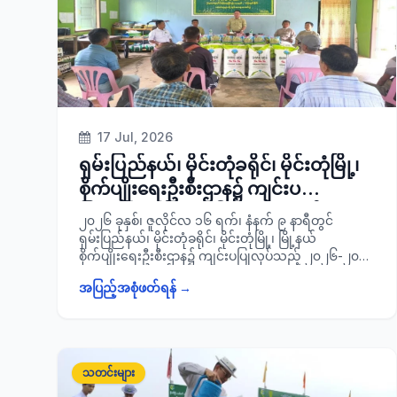
17 Jul, 2026
ရှမ်းပြည်နယ်၊ မိုင်းတုံခရိုင်၊ မိုင်းတုံမြို့၊
စိုက်ပျိုးရေးဦးစီးဌာန၌ ကျင်းပ
ပြုလုပ်‌သည့် ၂၀၂၆-၂၀၂၇ ခုနှစ်
၂၀၂၆ ခုနှစ်၊ ဇူလိုင်လ ၁၆ ရက်၊ နံနက် ၉ နာရီတွင်
မျိုးစေ့ထုတ်/ စံပြကွက်စိုက်တောင်သူ
ရှမ်းပြည်နယ်၊ မိုင်းတုံခရိုင်၊ မိုင်းတုံမြို့၊ မြို့နယ်
စိုက်ပျိုးရေးဦးစီးဌာန၌ ကျင်းပပြုလုပ်‌သည့် ၂၀၂၆-၂၀၂၇
များအား သွင်းအားစုများထောက်ပံ့
ခုနှစ်၊ ပြည်နယ်အစိုးရအဖွဲ့(ငွေလုံးငွေရင်း) ရန်ပုံငွေဖြင့်
ပေးအပ်ပွဲအခမ်းအနားသို့ တက်ရောက်
အပြည့်အစုံဖတ်ရန် →
မျိုးစေ့ထုတ်/ စံပြကွက်စိုက်တောင်သူများသို့ သွင်းအားစု
များထောက်ပံ့ပေးအပ်ပွဲအခမ်းအနားသို့ ခရိုင်စီမံခန့်ခွဲရေး
နှင့်အုပ်ချုပ်ရေးကော်မတီဥက္ကဋ္ဌ ခရိုင်အုပ်ချုပ်ရေးမှူး ဦး
အောင်သီဟသည် မြို့နယ်စီမံ ခန့်ခွဲရေးနှင့်အုပ်ချုပ်ရေး
ကော်မတီဥက္ကဋ္ဌ၊ ခရိုင်/ မြို့နယ်စီမံခန့်ခွဲရေးနှင့်အုပ်ချုပ်
သတင်းများ
ရေးကော်မတီအဖွဲ့ဝင်များ၊ ဒေသခံတောင်သူများနှင့်အတူ