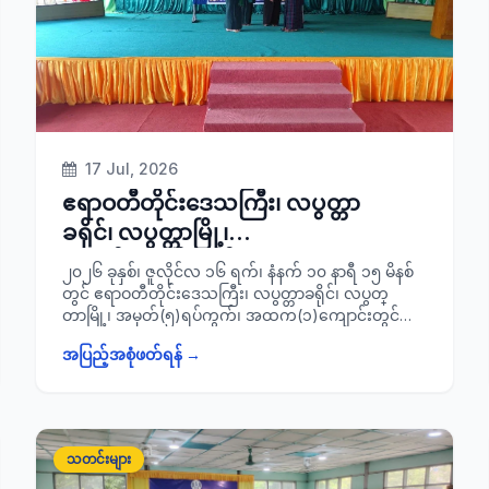
17 Jul, 2026
ဧရာဝတီတိုင်းဒေသကြီး၊ လပွတ္တာ
ခရိုင်၊ လပွတ္တာမြို့၊
အမှတ်(၅)ရပ်ကွက်၊
၂၀၂၆ ခုနှစ်၊ ဇူလိုင်လ ၁၆ ရက်၊ နံနက် ၁၀ နာရီ ၁၅ မိနစ်
အထက(၁)ကျောင်း၌ ကျင်းပ ပြုလုပ်
တွင် ဧရာဝတီတိုင်းဒေသကြီး၊ လပွတ္တာခရိုင်၊ လပွတ္
တာမြို့၊ အမှတ်(၅)ရပ်ကွက်၊ အထက(၁)ကျောင်းတွင်
သည့် နိုင်ငံတော်
ကျင်းပပြုလုပ်သည့် နိုင်ငံတော်အစိုးရ၏
အစိုးရ၏ရက်(၁၀၀)လမင်းစီမံချက်ဖြင့်
အပြည့်အစုံဖတ်ရန် →
ရက်(၁၀၀)လမင်းစီမံချက်ဖြင့် ကျောင်းသား/ သူများအား
ကျောင်းသား/ သူများအား နိုင်ငံသား
နိုင်ငံသားစိစစ်ရေးကတ်နှင့် UID ကတ်များပေးအပ်ပွဲ
အခမ်းအနားသို့ ခရိုင်စီမံခန့်ခွဲရေးနှင့်အုပ်ချုပ်ရေး
စိစစ်ရေးကတ်နှင့် UID ကတ်များပေးအပ်
ကော်မတီဥက္ကဋ္ဌ ခရိုင်အုပ်ချုပ်ရေးမှူး ဦးကိုကိုလှိုင်၊
ပွဲအခမ်းအနားသို့ တက်ရောက်
မြို့နယ် စီမံခန့်ခွဲရေးနှင့်အုပ်ချုပ်ရေးကော်မတီဥက္ကဋ္ဌ၊
သတင်းများ
ခရိုင်/ မြို့နယ်စီမံခန့်ခွဲရေးနှင့်အုပ်ချုပ်ရေးကော်မတီ အဖွဲ့