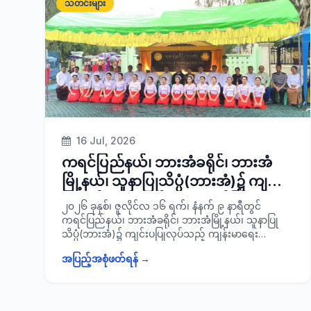
သတင်းများ
နှင့်အုပ်ချုပ်ရေးကော်မတီ အဖွဲ့ဝင်များ၊ မြို့နယ်မီးသတ်
ဦးစီးမှူးနှင့် မီးသတ်တပ်ဖွဲ့ဝင်များ၊ ခရိုင်/ မြို့နယ်အဆင့်
သက်ဆိုင်ရာဌာနများမှ တာဝန်ရှိသူများ၊ ဆရာ/ မများ၊
ကျောင်းသား/ သူများ စုစုပေါင်းအင်အား ၂၀၀ ဦးတို့တက်
ရောက်ခဲ့ပြီး ကျောင်းသား/ သူများမှ သဘာဝ
ဘေးအန္တရာယ်လျော့ချရေးဇာတ်တိုက်လေ့ကျင့်နေမှု
အခြေအနေများအား ကြည့်ရှုစစ်ဆေးခဲ့ကြောင်း သတင်းရ
ရှိပါသည်။
16 Jul, 2026
ကရင်ပြည်နယ်၊ ဘားအံခရိုင်၊ ဘားအံ
မြို့နယ်၊ သူနာပြုသိပ္ပံ(ဘားအံ)၌ ကျင်းပ
ပြုလုပ်သည့် ကျန်းမာရေး ဝန်ကြီးဌာန၊
၂၀၂၆ ခုနှစ်၊ ဇူလိုင်လ ၁၆ ရက်၊ နံနက် ၉ နာရီတွင်
ကျန်းမာရေးလူ့စွမ်းအားအရင်းအမြစ်ဦး
ကရင်ပြည်နယ်၊ ဘားအံခရိုင်၊ ဘားအံမြို့နယ်၊ သူနာပြု
သိပ္ပံ(ဘားအံ)၌ ကျင်းပပြုလုပ်သည့် ကျန်းမာရေး
စီးဌာန၏ သူနာပြုသိပ္ပံ(ဘားအံ)ဖွင့်ပွဲ
ဝန်ကြီးဌာန၊ ကျန်းမာရေးလူ့စွမ်းအားအရင်းအမြစ် ဦးစီး
အခမ်းအနားသို့ တက်ရောက်
အပြည့်အစုံဖတ်ရန် →
ဌာန၏ သူနာပြုသိပ္ပံ(ဘားအံ)ဖွင့်ပွဲအခမ်းအနားသို့
ပြည်နယ်ဝန်ကြီးချုပ် ဦးစောမြင့်ဦးနှင့် အစိုးရ အဖွဲ့ဝင်
ဝန်ကြီးများ၊ ပြည်နယ်အစိုးရအဖွဲ့အတွင်းရေးမှူး ပြည်နယ်
အုပ်ချုပ်ရေးမှူး ဦးမင်းရွှေ၊ သက်ဆိုင်ရာ ဌာနများမှ