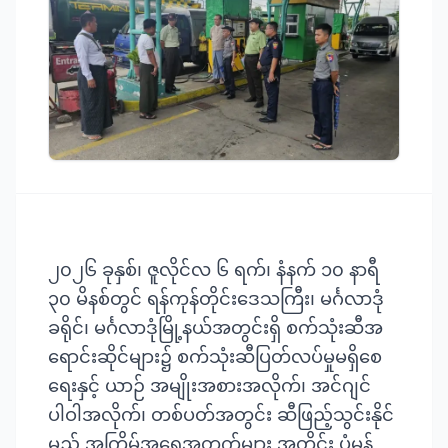
၂၀၂၆ ခုနှစ်၊ ဇူလိုင်လ ၆ ရက်၊ နံနက် ၁၀ နာရီ
၃၀ မိနစ်တွင် ရန်ကုန်တိုင်းဒေသကြီး၊ မင်္ဂလာဒုံ
ခရိုင်၊ မင်္ဂလာဒုံမြို့နယ်အတွင်းရှိ စက်သုံးဆီအ
ရောင်းဆိုင်များ၌ စက်သုံးဆီပြတ်လပ်မှုမရှိစေ
ရေးနှင့် ယာဉ် အမျိုးအစားအလိုက်၊ အင်ဂျင်
ပါဝါအလိုက်၊ တစ်ပတ်အတွင်း ဆီဖြည့်သွင်းနိုင်
မည့် အကြိမ်အရေအတွက်များ အတိုင်း ပုံမှန်