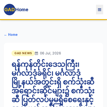
GAD
Home
← Home
06 Jul, 2026
GAD NEWS
ရန်ကုန်တိုင်းဒေသကြီး၊
မင်္ဂလာဒုံခရိုင်၊ မင်္ဂလာဒုံ
မြို့နယ်အတွင်းရှိ စက်သုံးဆီ
အရောင်းဆိုင်များ၌ စက်သုံး
ဆီ ပြတ်လပ်မှုမရှိစေရေးနှင့်