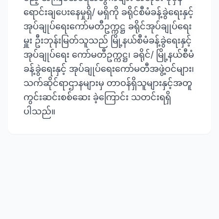
ရောင်းချပေးနေမှုရှိ/ မရှိကို ခရိုင်စီမံခန့်ခွဲရေးနှင့်
အုပ်ချုပ်ရေးကော်မတီဥက္ကဋ္ဌ ခရိုင်အုပ်ချုပ်ရေး
မှူး ဦးဘုန်းမြတ်သူသည် မြို့နယ်စီမံခန့်ခွဲရေးနှင့်
အုပ်ချုပ်ရေး ကော်မတီဥက္ကဋ္ဌ၊ ခရိုင်/ မြို့နယ်စီမံ
ခန့်ခွဲရေးနှင့် အုပ်ချုပ်ရေးကော်မတီအဖွဲ့ဝင်များ၊
သက်ဆိုင်ရာဌာနများမှ တာဝန်ရှိသူများနှင့်အတူ
ကွင်းဆင်းစစ်ဆေး ခဲ့ကြောင်း သတင်းရရှိ