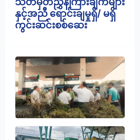
သတ်မှတ်ညွှန်ကြားချက်များ
နှင့်အညီ ရောင်းချမှုရှိ/ မရှိ
ကွင်းဆင်းစစ်ဆေး