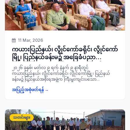
11 Mar, 2026
ကယားပြည်နယ်၊ လွိုင်ကော်ခရိုင်၊ လွိုင်ကော်
မြို့၊ ပြည်နယ်ခန်းမ၌ အခြေခံပညာ
ကျောင်းသား/ ကျောင်းသူများအတွက်
၂၀၂၆ ခုနှစ်၊ မတ်လ ၉ ရက် နံနက် ၉ နာရီတွင်
နွေရာသီသင်တန်းများ သင်တန်းဖွင့်ပွဲ
ကယားပြည်နယ်၊ လွိုင်ကော်ခရိုင်၊ လွိုင်ကော်မြို့၊ ပြည်နယ်
ခန်းမ၌ ပြည်နယ်အစိုးရအဖွဲ့က ကြီးမှူးကျင်းပသော
အခမ်းအနားသို့ တက်ရောက်
အခြေခံပညာကျောင်းသား/ ကျောင်းသူများအတွက် နွေရာသီ
အပြည့်အစုံဖတ်ရန် →
သင်တန်းများဖြစ်သည့် ယဉ်ကျေးလိမ္မာ၊ အင်္ဂလိပ်စာ၊ ပန်းချီ၊
ကွန်ပျူတာသင်တန်းများ သင်တန်းဖွင့်ပွဲအခမ်းအနားသို့
ပြည်နယ်ဝန်ကြီးချုပ် ဦးစိန်ဦးနှင့် အစိုးရ အဖွဲ့ဝင် ဝန်ကြီးများ၊
ပြည်နယ်အစိုးရအဖွဲ့အတွင်းရေးမှူး ပြည်နယ်အုပ်ချုပ်ရေးမှူး ဦး
ကျော်စွာထွန်း၊ ဌာနဆိုင်ရာတာဝန်ရှိသူများနှင့်အတူ တက်ရောက်
သတင်းများ
ခဲ့ကြောင်း သတင်းရရှိပါသည်။