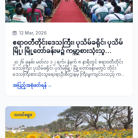
12 Mar, 2026
ဧရာဝတီတိုင်းဒေသကြီး၊ ပုသိမ်ခရိုင်၊ ပုသိမ်
မြို့၊ မြို့တော်ခန်းမ၌ ကမ္ဘာ့စားသုံးသူ
အခွင့်အရေးများနေ့ အထိမ်းအမှတ်
၂၀၂၆ ခုနှစ်၊ မတ်လ ၁၂ ရက်၊ နံနက် ၈ နာရီတွင် ဧရာဝတီတိုင်း
အခမ်းအနားသို့ တက်ရောက်
ဒေသကြီး၊ ပုသိမ်ခရိုင်၊ ပုသိမ်မြို့၊ မြို့တော်ခန်းမတွင် တိုင်း
ဒေသကြီးစားသုံးသူရေးရာဦးစီးဌာနမှ ကြီးမှူးကျင်းပသည့် ကမ္
ဘာ့စားသုံးသူ အခွင့်အရေးများနေ့အထိမ်းအမှတ်အခမ်းအနား
အပြည့်အစုံဖတ်ရန် →
သို့ တိုင်းဒေသကြီးဝန်ကြီးချုပ် ဦးတင်မောင်ဝင်းနှင့် အစိုးရအဖွဲ့
ဝင် ဝန်ကြီးများ၊ ခရိုင်စီမံခန့်ခွဲရေးနှင့်အုပ်ချုပ်ရေးကော်မတီ
ဥက္ကဋ္ဌ ခရိုင်အုပ်ချုပ်ရေးမှူး ဦးရည်မွန်၊ တိုင်း/ ခရိုင်/ မြို့နယ်
အဆင့်ဌာနဆိုင်ရာတာဝန်ရှိသူများနှင့်အတူ တက်ရောက်ခဲ့
ကြောင်း သတင်းရရှိပါသည်။
သတင်းများ