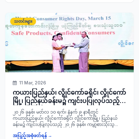
ကော်မတီဥက္ကဋ္ဌ ခရိုင်အုပ်ချုပ်ရေးမှူး ဦးစောနိုင်၊ ခရိုင်ပညာရေး
မှူး၊ သက်ဆိုင်ရာတာဝန်ရှိသူများနှင့်အတူ သွားရောက်ကြည့်ရှု
စစ်ဆေး၍ လိုအပ်သည်များ လမ်းညွှန်မှာကြားခဲ့ကြောင်း
သတင်းများ
သတင်းရရှိပါသည်။
11 Mar, 2026
ကယားပြည်နယ်၊ လွိုင်ကော်ခရိုင်၊ လွိုင်ကော်
မြို့၊ ပြည်နယ်ခန်းမ၌ ကျင်းပပြုလုပ်သည့်
၂၀၂၆ ခုနှစ်၊ ကမ္ဘာ့စားသုံးသူအခွင့်အရေး
၂၀၂၆ ခုနှစ်၊ မတ်လ ၁၀ ရက်၊ နံနက် ၉ နာရီတွင်
များနေ့ အထိမ်းအမှတ်အခမ်းအနားသို့ တက်
ကယားပြည်နယ်၊ လွိုင်ကော်ခရိုင်၊ လွိုင်ကော်မြို့၊ ပြည်နယ်
ခန်းမ၌ ကျင်းပပြုလုပ်သည့် ၂၀၂၆ ခုနှစ်၊ ကမ္ဘာ့စားသုံးသူ
ရောက်
အခွင့်အရေးများနေ့ အထိမ်းအမှတ် အခမ်းအနားသို့ ပြည်နယ်
အပြည့်အစုံဖတ်ရန် →
ဝန်ကြီးချုပ် ဦးစိန်ဦးနှင့် အစိုးရအဖွဲ့ဝင် ဝန်ကြီးများ၊ ပြည်နယ်