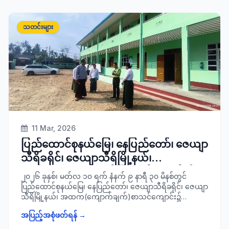
ကော်မတီဥက္ကဋ္ဌ ခရိုင်အုပ်ချုပ်ရေးမှူး ဦးစောနိုင်၊ ခရိုင်ပညာရေး
မှူး၊ သက်ဆိုင်ရာတာဝန်ရှိသူများနှင့်အတူ သွားရောက်ကြည့်ရှု
စစ်ဆေး၍ လိုအပ်သည်များ လမ်းညွှန်မှာကြားခဲ့ကြောင်း
သတင်းများ
သတင်းရရှိပါသည်။
11 Mar, 2026
ပြည်ထောင်စုနယ်မြေ၊ နေပြည်တော်၊ ဇေယျာ
သီရိခရိုင်၊ ဇေယျာသီရိမြို့နယ်၊
အထက(ကျောက်ချက်) စာသင်ကျောင်း၌
၂၀၂၆ ခုနှစ်၊ မတ်လ ၁၀ ရက် နံနက် ၉ နာရီ ၃၀ မိနစ်တွင်
တက္ကသိုလ်ဝင်တန်းစာမေးပွဲ ကျင်းပပြုလုပ်မ
ပြည်ထောင်စုနယ်မြေ၊ နေပြည်တော်၊ ဇေယျာသီရိခရိုင်၊ ဇေယျာ
သီရိမြို့နယ်၊ အထက(ကျောက်ချက်)စာသင်ကျောင်း၌
ည့် ကျောင်းများအား ကွင်းဆင်း စစ်ဆေး
တက္ကသိုလ်ဝင်တန်း စာမေးပွဲ ကျင်းပပြုလုပ်မည့် စာသင်ခန်းများ
အပြည့်အစုံဖတ်ရန် →
ပြင်ဆင်ထားရှိမှုနှင့် ပတ်ဝန်းကျင်လုံခြုံရေးဆောင်ရွက် ထားရှိမှု
အခြေအနေများအား ခရိုင်စီမံခန့်ခွဲရေးနှင့်အုပ်ချုပ်ရေး