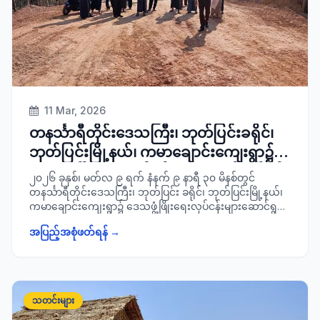
11 Mar, 2026
တနင်္သာရီတိုင်းဒေသကြီး၊ ဘုတ်ပြင်းခရိုင်၊
ဘုတ်ပြင်းမြို့နယ်၊ ကမာချောင်းကျေးရွာ၌
ဒေသဖွံ့ဖြိုးရေး လုပ်ငန်းများဆောင်ရွက်နိုင်
၂၀၂၆ ခုနှစ်၊ မတ်လ ၉ ရက် နံနက် ၉ နာရီ ၃၀ မိနစ်တွင်
ရေးအတွက် ကွင်းဆင်းစစ်ဆေး
တနင်္သာရီတိုင်းဒေသကြီး၊ ဘုတ်ပြင်း ခရိုင်၊ ဘုတ်ပြင်းမြို့နယ်၊
ကမာချောင်းကျေးရွာ၌ ဒေသဖွံ့ဖြိုးရေးလုပ်ငန်းများဆောင်ရွက်
နိုင်ရေးအတွက် ခရိုင်စီမံခန့်ခွဲရေးနှင့်အုပ်ချုပ်ရေးကော်မတီ
အပြည့်အစုံဖတ်ရန် →
ဥက္ကဋ္ဌ ခရိုင်အုပ်ချုပ်ရေးမှူး ဦးမင်းကို ဦးဆောင်၍ ခရိုင်/ မြို့နယ်
စီမံခန့်ခွဲရေးနှင့်အုပ်ချုပ်ရေးကော်မတီအဖွဲ့ဝင်များ၊ ခရိုင်/
မြို့နယ်အဆင့်ဌာနဆိုင်ရာတာဝန်ရှိ သူများနှင့်အတူ ကွင်းဆင်း
စစ်ဆေးခဲ့ကြောင်း သတင်းရရှိပါသည်။
သတင်းများ