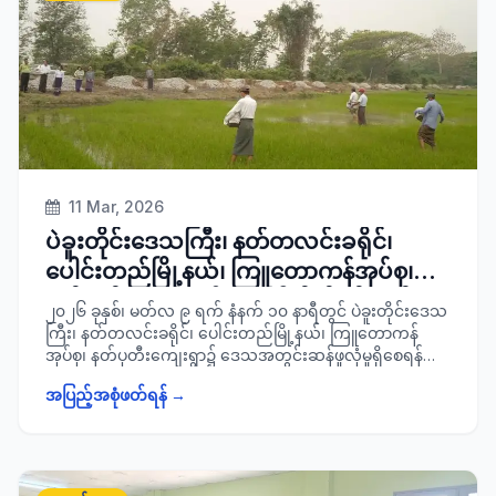
11 Mar, 2026
ပဲခူးတိုင်းဒေသကြီး၊ နတ်တလင်းခရိုင်၊
ပေါင်းတည်မြို့နယ်၊ ကြူတောကန်အုပ်စု၊
နတ်ပုတီးကျေးရွာ၌ နွေစပါးစိုက်ခင်းတွင်
၂၀၂၆ ခုနှစ်၊ မတ်လ ၉ ရက် နံနက် ၁၀ နာရီတွင် ပဲခူးတိုင်းဒေသ
စိုက်ပျိုးထားရှိသည့် စပါးသီးနှံများ
ကြီး၊ နတ်တလင်းခရိုင်၊ ပေါင်းတည်မြို့နယ်၊ ကြူတောကန်
အုပ်စု၊ နတ်ပုတီးကျေးရွာ၌ ဒေသအတွင်းဆန်ဖူလုံမှုရှိစေရန်
အောင်မြင်ဖြစ်ထွန်းနေမှုအခြေအနေအား
စိုက်ပျိုးထားရှိသည့် နွေစပါးစိုက်ခင်းများ စပါးသီးနှံများ
ကွင်းဆင်း စစ်ဆေး
အပြည့်အစုံဖတ်ရန် →
အောင်မြင်ဖြစ်ထွန်း နေမှုအခြေအနေအား ခရိုင်စီမံခန့်ခွဲရေးနှင့်
အုပ်ချုပ်ရေးကော်မတီဥက္ကဋ္ဌ ခရိုင်အုပ်ချုပ်ရေးမှူး ဦးတင်ရွှေ၊
မြို့နယ်စိုက်ပျိုး ထုတ်လုပ်မှုတိုးတက်မြင့်မားရေးကော်မတီအဖွဲ့
ဝင်များနှင့်အတူ ကွင်းဆင်းစစ်ဆေးခဲ့ကြောင်း သတင်း ရရှိ
ပါသည်။