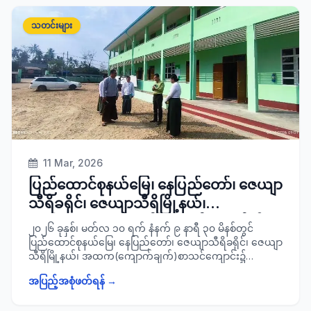
မြို့နယ်စီမံခန့်ခွဲရေးနှင့်အုပ်ချုပ်ရေးကော်မတီဥက္ကဋ္ဌ၊ ဌာနဆိုင်ရာ
တာဝန်ရှိသူများနှင့်အတူ ကွင်းဆင်းစစ်ဆေးခဲ့ကြောင်း
သတင်းများ
သတင်းရရှိပါသည်။
11 Mar, 2026
ပြည်ထောင်စုနယ်မြေ၊ နေပြည်တော်၊ ဇေယျာ
သီရိခရိုင်၊ ဇေယျာသီရိမြို့နယ်၊
အထက(ကျောက်ချက်) စာသင်ကျောင်း၌
၂၀၂၆ ခုနှစ်၊ မတ်လ ၁၀ ရက် နံနက် ၉ နာရီ ၃၀ မိနစ်တွင်
တက္ကသိုလ်ဝင်တန်းစာမေးပွဲ ကျင်းပပြုလုပ်မ
ပြည်ထောင်စုနယ်မြေ၊ နေပြည်တော်၊ ဇေယျာသီရိခရိုင်၊ ဇေယျာ
သီရိမြို့နယ်၊ အထက(ကျောက်ချက်)စာသင်ကျောင်း၌
ည့် ကျောင်းများအား ကွင်းဆင်း စစ်ဆေး
တက္ကသိုလ်ဝင်တန်း စာမေးပွဲ ကျင်းပပြုလုပ်မည့် စာသင်ခန်းများ
အပြည့်အစုံဖတ်ရန် →
ပြင်ဆင်ထားရှိမှုနှင့် ပတ်ဝန်းကျင်လုံခြုံရေးဆောင်ရွက် ထားရှိမှု
အခြေအနေများအား ခရိုင်စီမံခန့်ခွဲရေးနှင့်အုပ်ချုပ်ရေး