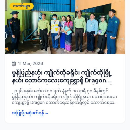
သောက်ရေးအဆင်ပြေစေရန်အတွက် လိုအပ်သည်များ
သတင်းများ
ပေါင်းစပ်ညှိနှိုင်းဆောင်ရွက်ပေးခဲ့ကြောင်း သတင်းရရှိပါသည်။
11 Mar, 2026
မွန်ပြည်နယ်၊ ကျိုက်ထိုခရိုင်၊ ကျိုက်ထိုမြို့
နယ်၊ တောင်ကလေးကျေးရွာရှိ Dragon
သောက်ရေသန့် စက်ရုံတွင် သောက်ရေသန့်
၂၀၂၆ ခုနှစ်၊ မတ်လ ၁၀ ရက် နံနက် ၁၀ နာရီ ၃၀ မိနစ်တွင်
များအား FDA စံချိန်စံညွှန်းများနှင့်အညီ
မွန်ပြည်နယ်၊ ကျိုက်ထိုခရိုင်၊ ကျိုက်ထိုမြို့နယ်၊ တောင်ကလေး
ကျေးရွာရှိ Dragon သောက်ရေသန့်စက်ရုံတွင် သောက်ရေသန့်
ထုတ်လုပ်မှုရှိ/ မရှိနှင့် သန့်ရှင်း သပ်ရပ်မှုရှိ
များအား FDA စံချိန်စံညွှန်းများနှင့်အညီထုတ်လုပ်မှုရှိ/ မရှိနှင့်
စေရေးတို့အတွက် ကွင်းဆင်းစစ်ဆေး
အပြည့်အစုံဖတ်ရန် →
သန့်ရှင်းသပ်ရပ်မှုရှိစေရေးတို့အတွက် ခရိုင်စီမံခန့်ခွဲရေးနှင့်
အုပ်ချုပ်ရေးကော်မတီဥက္ကဋ္ဌ ခရိုင်အုပ်ချုပ်ရေးမှူး ဦးကံစော
လှိုင်၊ ခရိုင်စီမံ ခန့်ခွဲရေးနှင့်အုပ်ချုပ်ရေးကော်မတီအဖွဲ့ဝင်များ၊