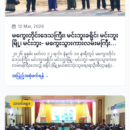
12 Mar, 2026
မကွေးတိုင်းဒေသကြီး၊ မင်းဘူးခရိုင်၊ မင်းဘူး
မြို့၊ မင်းဘူး- မကွေးသွားကားလမ်းမကြီး
ဘေး၌ ကမ္ဘာ့စားသုံးသူ အခွင့်အရေးများ
၂၀၂၆ ခုနှစ်၊ မတ်လ ၁၂ ရက်၊ နံနက် ၁၀ နာရီတွင် မကွေးတိုင်း
နေ့အထိမ်းအမှတ်အဖြစ် ဗီနိုင်းပိုစတာစိုက်ထူ
ဒေသကြီး၊ မင်းဘူးခရိုင်၊ မင်းဘူးမြို့၊ မင်းဘူး-မကွေးသွားကား
လမ်းမကြီးဘေး၌ ခရိုင်/မြို့နယ်စားသုံးသူရေးရာဦးစီးဌာနရုံး
ခြင်းနှင့် ပြည်သူများသို့ အသိပညာပေး
ရှေ့တွင် မတ်လ (၁၅)ရက်နေ့တွင် ကျရောက်မည့် ကမ္ဘာ့
လက်ကမ်းစာစောင်များ ဖြန့်ဝေ
အပြည့်အစုံဖတ်ရန် →
စားသုံးသူအခွင့်အရေးများနေ့ကို ကြိုဆိုဂုဏ်ပြုခြင်း
အထိမ်းအမှတ် အဖြစ် ဗီနိုင်းပိုစတာစိုက်ထူခြင်းနှင့် အသိပညာ
ပေးလက်ကမ်းစာစောင်ဖြန့်ဝေခြင်းအား ခရိုင်စီမံ ခန့်ခွဲရေးနှင့်
အုပ်ချုပ်ရေးကော်မတီဥက္ကဋ္ဌ ခရိုင်အုပ်ချုပ်ရေးမှူး ဦးအေးလွင်
ဦးဆောင်၍ ခရိုင်စီမံ ခန့်ခွဲရေးနှင့်အုပ်ချုပ်ရေးကော်မတီအဖွဲ့ဝင်
သတင်းများ
များ၊ ခရိုင်/ မြို့နယ်စားသုံးသူရေးရာဦးစီးဌာနတို့မှ တာဝန်ရှိ
သူများနှင့်အတူ ဆောင်ရွက်ခဲ့ပြီး ခရီးသွားပြည်သူများလက်ဝယ်
သို့ အသိပညာပေးလက်ကမ်းစာစောင် ၂၀၀ အား ပူးပေါင်းဖြန့်
ဝေပေးခဲ့ကြောင်း သတင်းရရှိပါသည်။