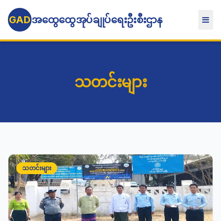
GAD
အထွေထွေအုပ်ချုပ်ရေးဦးစီးဌာန
သတင်းများ
သတင်းများ