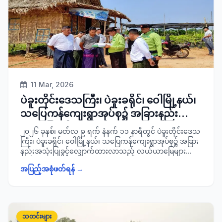
11 Mar, 2026
ပဲခူးတိုင်းဒေသကြီး၊ ပဲခူးခရိုင်၊ ဝေါမြို့နယ်၊
သပြေကန်ကျေးရွာအုပ်စု၌ အခြားနည်း
အသုံးပြုခွင့် လျှောက်ထားလာသည့်
၂၀၂၆ ခုနှစ်၊ မတ်လ ၉ ရက် နံနက် ၁၁ နာရီတွင် ပဲခူးတိုင်းဒေသ
လယ်ယာမြေများအား ကွင်းဆင်းစစ်ဆေး
ကြီး၊ ပဲခူးခရိုင်၊ ဝေါမြို့နယ်၊ သပြေကန်ကျေးရွာအုပ်စု၌ အခြား
နည်းအသုံးပြုခွင့်လျှောက်ထားလာသည့် လယ်ယာမြေများအား
ခရိုင်စီမံခန့်ခွဲရေးနှင့်အုပ်ချုပ်ရေးကော်မတီဥက္ကဋ္ဌ ခရိုင်အုပ်ချုပ်
အပြည့်အစုံဖတ်ရန် →
ရေးမှူး ဦးအောင်စိုးမိုး၊ ခရိုင် မြေစာရင်းဦးစီးမှူး၊ ခရိုင်စီမံကိန်း
ဦးစီးမှူးတို့နှင့်အတူ ကွင်းဆင်းစစ်ဆေးခဲ့ကြောင်း သတင်းရရှိ
ပါသည်။
သတင်းများ