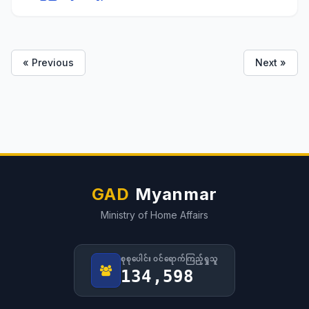
အစိုးရအဖွဲ့ဝင် အတွင်းရေးမှူး ပြည်နယ်အုပ်ချုပ်ရေးမှူး ဦးကျော်
စွာထွန်း၊ သက်ဆိုင်ရာ ဌာနတာဝန်ရှိသူများနှင့်အတူ တက်
ရောက်ခဲ့ကြောင်း သတင်းရရှိပါသည်။
« Previous
Next »
GAD
Myanmar
Ministry of Home Affairs
စုစုပေါင်း ဝင်ရောက်ကြည့်ရှုသူ
134,598