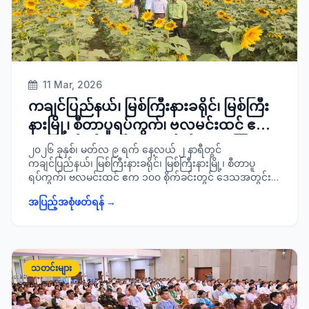
11 Mar, 2026
ကချင်ပြည်နယ်၊ မြစ်ကြီးနားခရိုင်၊ မြစ်ကြီး
နားမြို့၊ စီတာပူရပ်ကွက်၊ ဗလမင်းထင် ဧက
၁၀၀ စိုက်ခင်းတွင် ဆီထွက်သီးနှံ(နေကြာ၊
၂၀၂၆ ခုနှစ်၊ မတ်လ ၉ ရက် နေ့လယ် ၂ နာရီတွင်
ပဲပုပ်) သီးနှံများအောင်မြင်ဖြစ်ထွန်းနေမှု
ကချင်ပြည်နယ်၊ မြစ်ကြီးနားခရိုင်၊ မြစ်ကြီးနားမြို့၊ စီတာပူ
ရပ်ကွက်၊ ဗလမင်းထင် ဧက ၁၀၀ စိုက်ခင်းတွင် ဒေသအတွင်း
အခြေအနေအား ကွင်းဆင်းစစ်ဆေး
စားသုံးဆီ ဖူလုံရန် စိုက်ပျိုး ထားရှိသည့် ဆီထွက်သီးနှံ(နေကြာ၊
အပြည့်အစုံဖတ်ရန် →
ပဲပုပ်) သီးနှံများအောင်မြင်ဖြစ်ထွန်းနေမှုအခြေအနေအား ခရိုင်
စီမံခန့်ခွဲရေးနှင့်အုပ်ချုပ်ရေးကော်မတီဥက္ကဋ္ဌ ခရိုင်အုပ်ချုပ်ရေး
မှူး ဦးထွန်းထွန်းဝင်း ဦးဆောင်၍ ခရိုင်စိုက်ပျိုးရေးကြီးကြပ်မှု
ကော်မတီအဖွဲ့ဝင်များနှင့်အတူ ကွင်းဆင်းစစ်ဆေး ခဲ့ကြောင်း
သတင်းရရှိ ပါသည်။
သတင်းများ