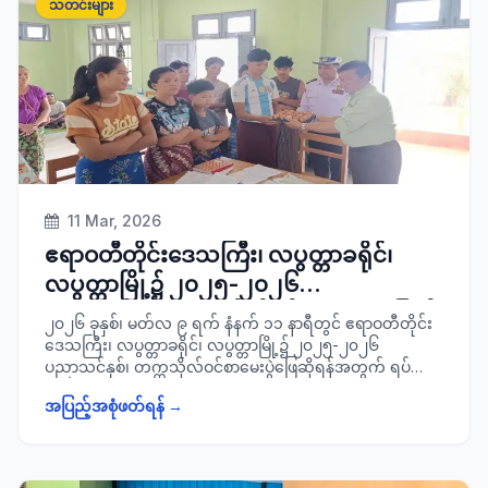
သတင်းများ
11 Mar, 2026
ဧရာဝတီတိုင်းဒေသကြီး၊ လပွတ္တာခရိုင်၊
လပွတ္တာမြို့၌ ၂၀၂၅-၂၀၂၆
ပညာသင်နှစ်၊ တက္ကသိုလ်ဝင် စာမေးပွဲဖြေဆို
၂၀၂၆ ခုနှစ်၊ မတ်လ ၉ ရက် နံနက် ၁၁ နာရီတွင် ဧရာဝတီတိုင်း
ရန်အတွက် ရပ်ဝေးဒေသမှ လာရောက်
ဒေသကြီး၊ လပွတ္တာခရိုင်၊ လပွတ္တာမြို့၌ ၂၀၂၅-၂၀၂၆
ပညာသင်နှစ်၊ တက္ကသိုလ်ဝင်စာမေးပွဲဖြေဆိုရန်အတွက် ရပ်ဝေး
တည်းခိုနေထိုင်လျက်ရှိသည့် ကျောင်းသား/
ဒေသမှ လာရောက်တည်းခိုနေထိုင်လျက်ရှိသည့် ကျောင်းသား/
သူများနှင့် မိဘများအား သွားရောက်တွေ့ဆုံ
အပြည့်အစုံဖတ်ရန် →
သူများနှင့် မိဘများအား ခရိုင်စီမံခန့်ခွဲရေးနှင့် အုပ်ချုပ်ရေး
ကော်မတီဥက္ကဋ္ဌ ခရိုင်အုပ်ချုပ်ရေးမှူး ဦးလွင်ကိုဦး၊ ခရိုင်စီမံခန့်ခွဲ
ရေးနှင့်အုပ်ချုပ်ရေး ကော်မတီအဖွဲ့ဝင်များနှင့်အတူ သွားရောက်
တွေ့ဆုံ၍ ကျောင်းသား/သူများနှင့် မိဘများအား နေထိုင် စား